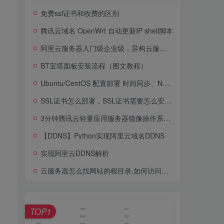
免费ssl证书和收费的区别
腾讯云域名 OpenWrt 自动更新IP shell脚本
阿里云服务器入门级企业级，异构云服务器、弹性裸金属服务器介绍
BT宝塔面板安装流程（图文教程）
Ubuntu/CentOS 配置部署 时间同步、NTP服务（chronyd，ntpd，ntpdate）
SSL证书怎么部署，SSL证书需要怎么安装你知道吗？
3分钟腾讯云轻量应用服务器镜像操作系统选择攻略一看就懂
【DDNS】Python实现阿里云域名DDNS
实现阿里云DDNS解析
云服务器怎么找网站的根目录,如何访问云服务器的根目录
TOP1