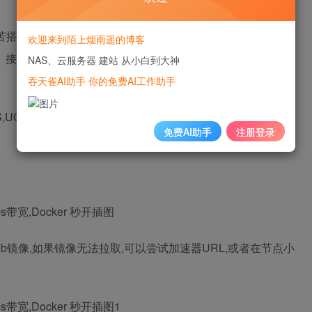
搭好的Docker,一出家门就用不了了呢?其实,想要实现异地
欢迎来到陌上烟雨遥的博客
难。接下来将为大家详细介绍,如何通过Docker实现跨平台异地
NAS、云服务器 建站 从小白到大神
吞天雀AI助手 你的免费AI工作助手
AS,UGOS Pro系统用户可以直接跟着这篇教程操作,其他系统的
免费AI助手
注册登录
wjdxb镜像,如果镜像无法拉取,可以尝试加速器URL,或者在节点小