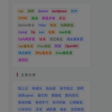
nas
群晖
docker
wordpress
软件
DDNS
路由
硬盘存储
硬盘
docker命令
https
域名
电脑硬盘
mysql
frp
seo
电脑
nas存储
frp内网穿透
镜像
固态硬盘
域名服务器
nas服务器
linux系统
阿里
OpenWrt
域名解析
网站服务器
linux服务器
虚拟机
文章分类
陌上云
铁威马
路由器
读书笔记
群晖
绿联ugnas
极空间
新随笔
数码资讯
教程转载
教程学习
技术经验
心情随笔
小米NAS
宝塔
威联通
域名
优质教程