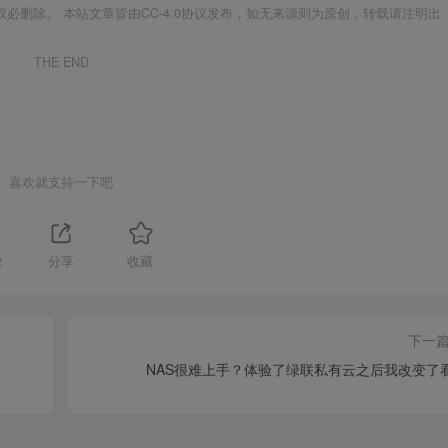
必删除。 本站文章皆由CC-4.0协议发布，如无来源则为原创，转载请注明出
THE END
喜欢就支持一下吧
2
分享
收藏
下一
NAS很难上手？体验了绿联私有云之后我改变了