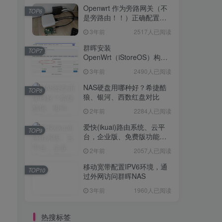
Openwrt 作为旁路网关（不
TOP6
是旁路由！！）正确配置方
法，性能测试 —— 破解迷思
3年前
2517人已阅读
群晖安装
TOP7
OpenWrt（iStoreOS）构建
旁路由配置
3年前
2490人已阅读
NAS硬盘用哪种好？希捷酷
TOP8
狼、银河、西数红盘对比
2年前
2284人已阅读
爱快(ikuai)路由系统、云平
TOP9
台，企业版、免费版功能对
比
2年前
2057人已阅读
移动宽带配置IPV6环境，通
TOP10
过外网访问群晖NAS
3年前
1960人已阅读
热搜标签