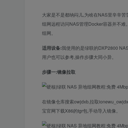
大家是不是都纳闷儿,为啥在NAS里辛辛苦苦
组网远程访问NAS管理Docker容器并不
组网。
适用设备:
我使用的是绿联的DXP2800 N
用户也可以参考,操作步骤大同小异。
步骤一:镜像拉取
在镜像仓库搜索owjdxb,拉取ionewu_o
宝官网下载X86的tgr包,手动导入镜像。