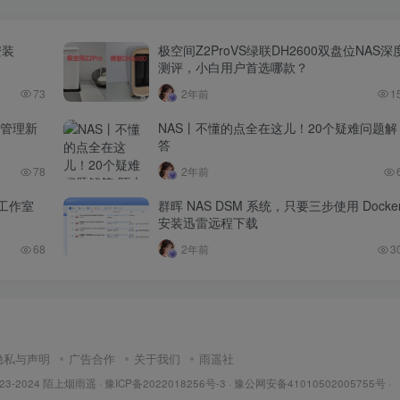
安装
极空间Z2ProVS绿联DH2600双盘位NAS深
测评，小白用户首选哪款？
73
2年前
1
件管理新
NAS丨不懂的点全在这儿！20个疑难问题解
答
78
2年前
让工作室
群晖 NAS DSM 系统，只要三步使用 Docke
安装迅雷远程下载
68
2年前
3
隐私与声明
广告合作
关于我们
雨遥社
023-2024
陌上烟雨遥
·
豫ICP备2022018256号-3
· 豫公网安备41010502005755号 ·