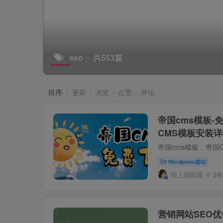
seo
共553篇
排序
更新
浏览
点赞
评论
帝国cms模板-
CMS模板安装
Wordpress建站
陌上烟雨遥
2
营销网站SEO