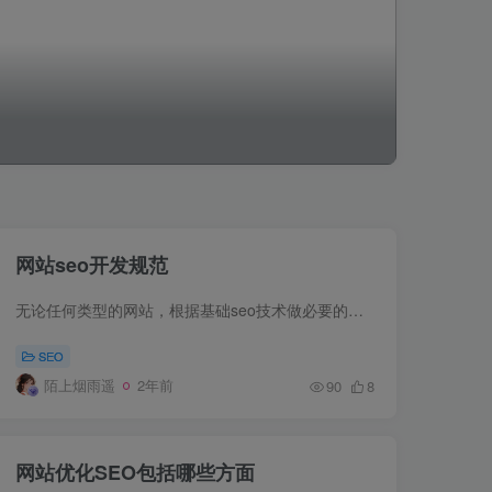
网站seo开发规范
无论任何类型的网站，根据基础seo技术做必要的规范，都是必要的。相对来讲，定位于小型企业站的网站，要求没有那么严格。越是大中型网站，越是链接结构丰富ÿ...
SEO
陌上烟雨遥
2年前
90
8
网站优化SEO包括哪些方面