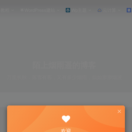
教程
🌟WordPress建站
Wp主题
云计算
陌上烟雨遥的博客
万里长秋，落雪有客，又有多少烟雨，似如渺渺烟波
欢迎