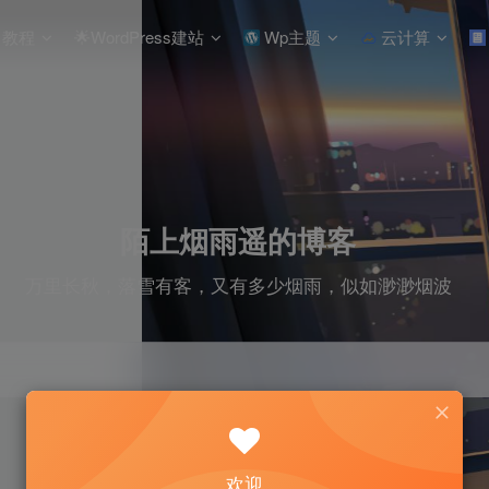
教程
🌟WordPress建站
Wp主题
云计算
陌上烟雨遥的博客
万里长秋，落雪有客，又有多少烟雨，似如渺渺烟波
欢迎