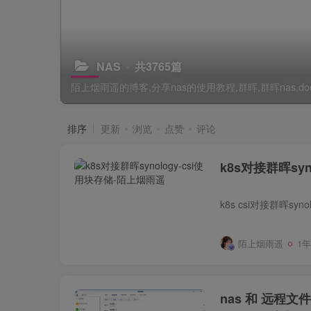
NAS
共3765篇
陌上烟雨遥的博客,分享nas的使用教程,群晖,群晖nas,dock
排序
更新
浏览
点赞
评论
k8s对接群晖syn
陌上烟雨遥
1
nas 和 远程