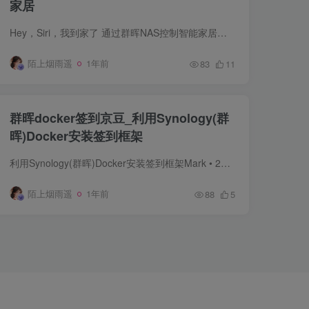
家居
Hey，Siri，我到家了 通过群晖NAS控制智能家居，瞬间就拥有钢铁侠的贾维斯或是星期五。 不少小伙伴都有购置一些智能化产品，为家里搭建一个智能家居环境，只要通...
陌上烟雨遥
1年前
83
11
群晖docker签到京豆_利用Synology(群
晖)Docker安装签到框架
利用Synology(群晖)Docker安装签到框架Mark • 2018 年 05 月 15 日1、前言之前一直想自己开一套WEB签到工具用，一方面是精力有限(老了)，另一方面技术能力欠佳一直没有搞。去年时候...
陌上烟雨遥
1年前
88
5