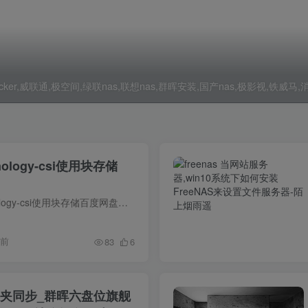
er,威联通,极空间,绿联nas,联想nas,群晖安装,国产nas,极影视,铁威马,消
ology-csi使用块存储
k8s csi对接群晖synology-csi使用块存储百度网盘下载地址：链接: https://pan.baidu.com/s/1duY3D4qAizlgLz9o9nrKmg 密码: tlv8 西瓜视频：https://www.ixigua.com/708017618990976...
年前
83
6
文件夹同步_群晖六盘位旗舰