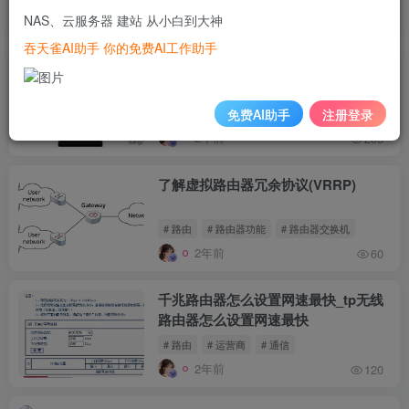
NAS、云服务器 建站 从小白到大神
2年前
92
吞天雀AI助手 你的免费AI工作助手
搞懂路由器2.4G和5G的区别，以及双
频合一模式！
免费AI助手
注册登录
# 路由
# 华为路由器
# 5g
2年前
205
了解虚拟路由器冗余协议(VRRP)
# 路由
# 路由器功能
# 路由器交换机
2年前
60
千兆路由器怎么设置网速最快_tp无线
路由器怎么设置网速最快
# 路由
# 运营商
# 通信
2年前
120