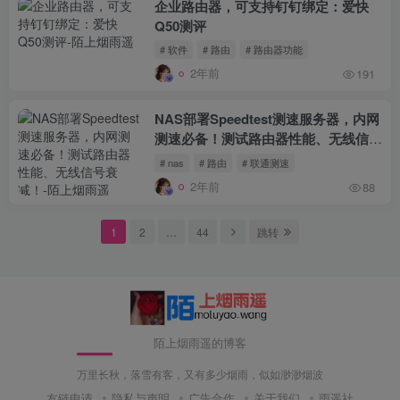
企业路由器，可支持钉钉绑定：爱快
Q50测评
# 软件
# 路由
# 路由器功能
2年前
191
NAS部署Speedtest测速服务器，内网
测速必备！测试路由器性能、无线信号
衰减！
# nas
# 路由
# 联通测速
2年前
88
1
2
…
44
跳转
陌上烟雨遥的博客
万里长秋，落雪有客，又有多少烟雨，似如渺渺烟波
友链申请
隐私与声明
广告合作
关于我们
雨遥社