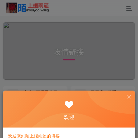
友情链接
小默AI工具导航网
吞天雀AI助手
1000+AI工具导航，职场必备！
AI聊天与AI绘画
哈喽生活网
小默在职场
欢迎
分享生活中的点点滴滴，让你爱上每一天
你需要的都在这里，我是职场小默姐！
AIGC工具导航网
小陌壁纸网-手机壁纸-高清壁纸
欢迎来到陌上烟雨遥的博客