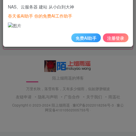
1000+ AI工具的导航性网站，国内外AI工具导航大全
陌上烟雨遥的壁纸网-用心欣赏，便可看见每一个风景！
NAS、云服务器 建站 从小白到大神
吞天雀AI助手 你的免费AI工作助手
陌路遥的日记本
AI产品库AIProductHub
万代长秋悲做客，一朝梦醒画中人
发现更好用的AI产品
免费AI助手
注册登录
提交链接
陌上烟雨遥的博客
万里长秋，落雪有客，又有多少烟雨，似如渺渺烟波
友链申请
隐私与声明
广告合作
关于我们
雨遥社
Copyright © 2023-2024
陌上烟雨遥
·
豫ICP备2022018256号-3
· 豫公
网安备41010502005755号 ·