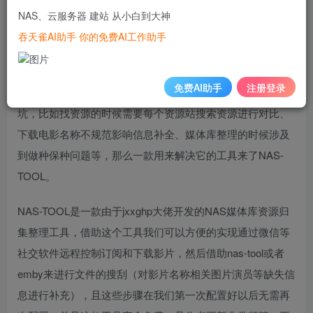
对于影音爱好者来说，一般观看影片需要这么几个步骤，寻
NAS、云服务器 建站 从小白到大神
找资源→使用BT工具（QBTR）进行下载→资源命名整理→
吞天雀AI助手 你的免费AI工作助手
硬链接→使用emby、jellyfin、plex等进行资源信息搜刮→然
后截图发到群里大喊看我影片墙好不好看（嘿嘿开玩笑
免费AI助手
注册登录
的），虽然概括是以上几部，但是实际操作下来有许多的
坑，比如找资源的时候需要每个资源站搜索资源进行对比、
下载电影名称不规范影响信息补全、媒体库整理的时候涉及
到做种保种问题等，那么一款用来解决它的工具来了NAS-
TOOL。
NAS-TOOL是一款由于jxxghp大佬开发的NAS媒体库资源归
集整理工具，借助这个工具我们可以方便的实现通过微信等
社交软件远程控制订阅和下载影片，然后借助nas-tool或者
emby来进行文件的搜刮（对影片名称相关图片演员等缺失信
息进行补充），且这些步骤在我们第一次配置好以后无需再