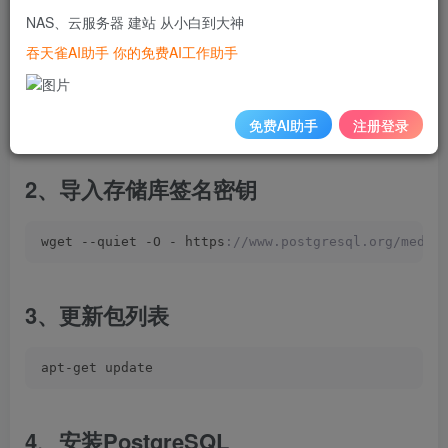
3、centos系统通过yum部署，ubuntu系统通过apt部署安装
NAS、云服务器 建站 从小白到大神
吞天雀AI助手 你的免费AI工作助手
1、创建文件存储库配置
echo 
"deb http://apt.postgresql.org/pub/repos/apt 
免费AI助手
注册登录
2、导入存储库签名密钥
wget --quiet -O - https
://www.postgresql.org/media
3、更新包列表
apt-get update 
4、安装PostgreSQL