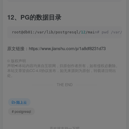
12、PG的数据目录
root@db01:/var/lib/postgresql/
12
/mai
n# pwd /var/li
原文链接：https://www.jianshu.com/p/1a8df8231d73
©
版权声明
声明📢本站内容均来自互联网，归原创作者所有，如有侵权必删除。
本站文章皆由CC-4.0协议发布，如无来源则为原创，转载请注明出
处。
THE END
陌上云
# postgresql
喜欢就支持一下吧