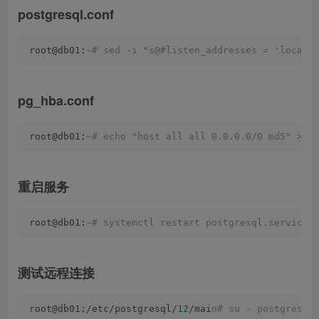
postgresql.conf
root@db01:
~# sed -i "s@#listen_addresses = 'localh
pg_hba.conf
root@db01:
~# echo "host all all 0.0.0.0/0 md5" >> 
重启服务
root@db01:
~# systemctl restart postgresql.service 
测试远程连接
root@db01:/etc/postgresql/
12
/mai
n# su - postgres -