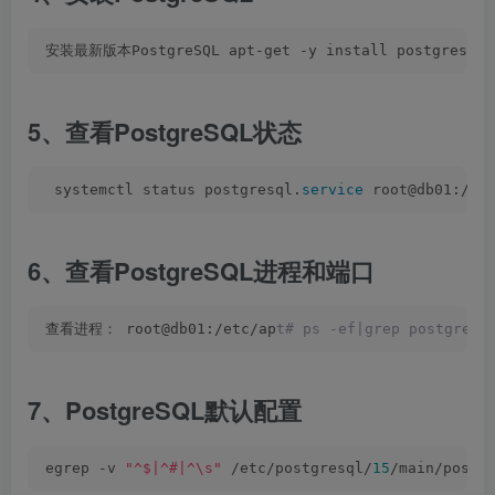
安装最新版本PostgreSQL apt-get -y install postgresql
5、查看PostgreSQL状态
 systemctl status postgresql.
service
 root@db01:/et
6、查看PostgreSQL进程和端口
查看进程： root@db01:/etc/ap
t# ps -ef|grep postgre p
7、PostgreSQL默认配置
egrep -v 
"^$|^#|^\s"
 /etc/postgresql/
15
/main/postg