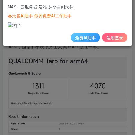
高通骁龙 8 + 现身 GeekBench 单核成绩为 1311，多核成绩
NAS、云服务器 建站 从小白到大神
为 4070。
吞天雀AI助手 你的免费AI工作助手
与骁龙 8 相比，骁龙 8 + 的单核和多核成绩均有所提升，与
联发科天玑 9000 相比，骁龙 8 + 单核成绩略胜于天玑
免费AI助手
注册登录
9000，但是多核成绩方面天玑 9000 更胜一筹。