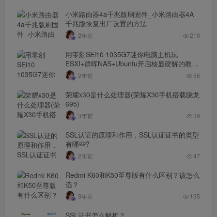
小米路由器4a千兆版刷固件_小米路由器4A
千兆版恢复出厂设置的方法
2年前
210
用零刻SEi10 1035G7迷你电脑主机玩
ESXI+群晖NAS+Ubuntu开启核显硬解的教程
（intel第10/11/12/13代cpu以及amd锐龙apu
2年前
56
安装all-in-one开启硬解视频教程）
荣耀x30是什么处理器(荣耀X30手机搭载骁龙
695)
3年前
39
SSL认证的原理和作用，SSL认证证书的类型
有哪些?
2年前
47
Redmi K60和K50至尊版有什么区别？该怎么
选？
3年前
135
SSL证书怎么解析？