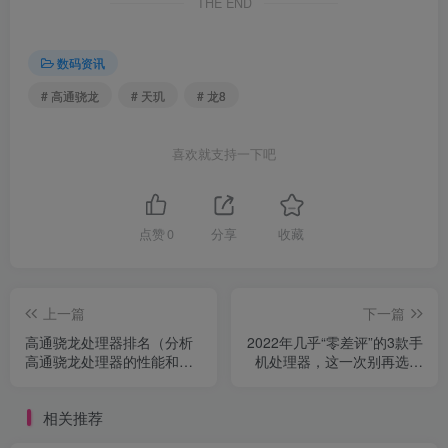
THE END
数码资讯
# 高通骁龙
# 天玑
# 龙8
喜欢就支持一下吧
点赞
0
分享
收藏
上一篇
下一篇
高通骁龙处理器排名（分析
2022年几乎“零差评”的3款手
高通骁龙处理器的性能和市
机处理器，这一次别再选错
场表现）
了
相关推荐