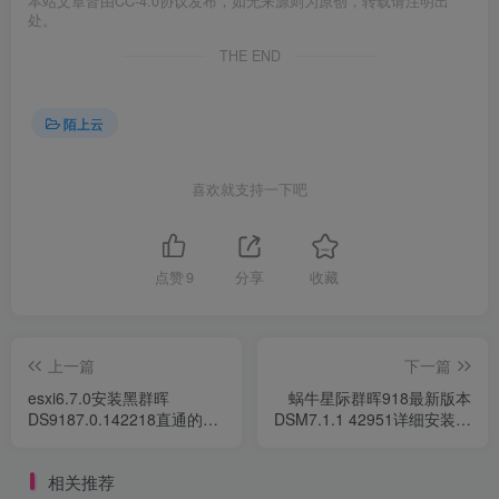
本站文章皆由CC-4.0协议发布，如无来源则为原创，转载请注明出
处。
THE END
陌上云
喜欢就支持一下吧
点赞
9
分享
收藏
上一篇
下一篇
esxi6.7.0安装黑群晖
蜗牛星际群晖918最新版本
DS9187.0.142218直通的
DSM7.1.1 42951详细安装教
sata硬盘群辉无法读取解决
程-稳定耐用
经验分享。
相关推荐