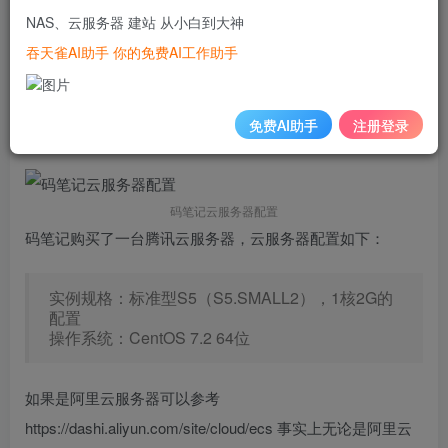
腾讯云服务器安装宝塔主机面板
NAS、云服务器 建站 从小白到大神
吞天雀AI助手 你的免费AI工作助手
首先你得拥有一台腾讯云服务器（已购买请忽略），购买教
程参考：腾讯云服务器选购指南（一步步操作）或者参考腾
免费AI助手
注册登录
讯云百科网关于云服务器配置选购教程。
码笔记云服务器配置
码笔记购买了一台腾讯云服务器，云服务器配置如下：
实例规格：标准型S5（S5.SMALL2），1核2G的
配置
操作系统：CentOS 7.2 64位
如果是阿里云服务器可以参考
https://dashi.aliyun.com/site/cloud/ecs 事实上无论是阿里云