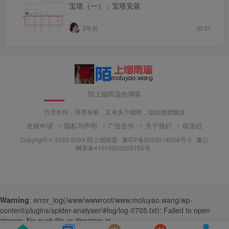
宝塔（一）：宝塔安装
3年前
31
陌上烟雨遥的博客
万里长秋，落雪有客，又有多少烟雨，似如渺渺烟波
友链申请
隐私与声明
广告合作
关于我们
雨遥社
Copyright © 2023-2024
陌上烟雨遥
·
豫ICP备2022018256号-3
· 豫公
网安备41010502005755号 ·
Warning
: error_log(/www/wwwroot/www.moluyao.wang/wp-
content/plugins/spider-analyser/#log/log-0705.txt): Failed to open
stream: No such file or directory in