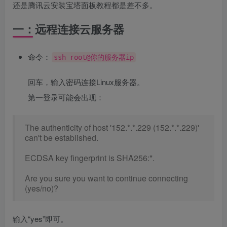
还是腾讯云安装宝塔面板教程都是差不多。
一：远程连接云服务器
命令：
ssh root@你的服务器ip
回车，输入密码连接Linux服务器。
第一登录可能会出现：
The
authenticity
of
host
'152.*.*.229 (152.*.*.229)'
can
'
t
be
established
.
ECDSA
key
fingerprint
is
SHA256
:
*
.
Are
you
sure
you
want
to
continue
connecting
(
yes
/
no
)
?
输入“yes”即可。