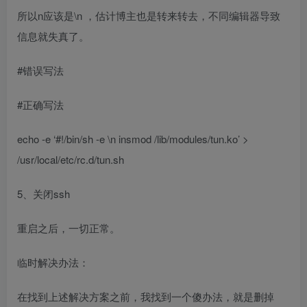
所以n应该是\n ，估计博主也是转来转去，不同编辑器导致
信息就失真了。
#错误写法
#正确写法
echo -e ‘#!/bin/sh -e \n insmod /lib/modules/tun.ko’ >
/usr/local/etc/rc.d/tun.sh
5、关闭ssh
重启之后，一切正常。
临时解决办法：
在找到上述解决方案之前，我找到一个傻办法，就是删掉