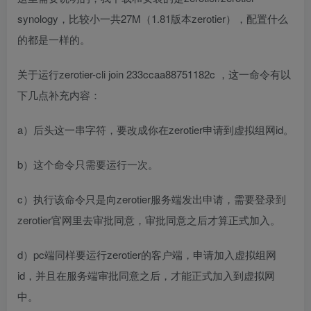
synology，比较小一共27M（1.81版本zerotier），配置什么
的都是一样的。
关于运行zerotier-cli join 233ccaa88751182c ，这一命令有以
下几点补充内容：
a）后头这一串字符，要改成你在zerotier申请到虚拟组网id。
b）这个命令只需要运行一次。
c）执行该命令只是向zerotier服务端发出申请，需要登录到
zerotier官网里去审批同意，审批同意之后才算正式加入。
d）pc端同样要运行zerotier的客户端，申请加入虚拟组网
id，并且在服务端审批同意之后，才能正式加入到虚拟网
中。