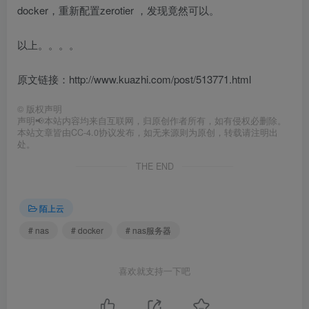
docker，重新配置zerotier ，发现竟然可以。
以上。。。。
原文链接：http://www.kuazhi.com/post/513771.html
©
版权声明
声明📢本站内容均来自互联网，归原创作者所有，如有侵权必删除。
本站文章皆由CC-4.0协议发布，如无来源则为原创，转载请注明出
处。
THE END
陌上云
# nas
# docker
# nas服务器
喜欢就支持一下吧