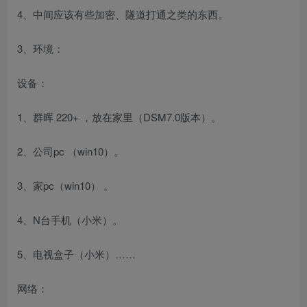
4、中间应该有些加密、隧道打通之类的东西。
3、环境：
设备：
1、群晖 220+ ，放在家里（DSM7.0版本）。
2、公司pc （win10）。
3、家pc（win10） 。
4、N台手机（小米）。
5、电视盒子（小米）……
网络：