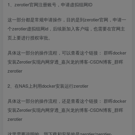
1、zerotier官网注册账号，申请虚拟组网ID
这一部分都是常规申请操作，目的是到zerotier官网，申请一
个zerotier虚拟组网id，后续新加入客户端，也需要在官网主
页上要进行授权审批。
具体这一部分的操作流程，可以查看这个链接： 群晖docker
安装Zerotier实现内网穿透_嘉兴龙的博客-CSDN博客_群晖
zerotier
2、在NAS上利用docker安装运行zerotier
具体这一部分的操作流程，还是查看这个链接： 群晖docker
安装Zerotier实现内网穿透_嘉兴龙的博客-CSDN博客_群晖
zerotier
这里需要说明的，我下载和安装的是zerotier/zerotier-