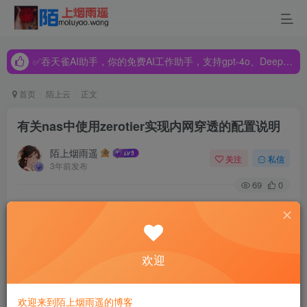
✅吞天雀AI助手，你的免费AI工作助手，支持gpt-4o、DeepSeek、Claude🔥🔥🔥🔥
✅吞天雀AI助手，你的免费AI工作助手，支持gpt-4o、DeepSeek、Claude🔥🔥🔥🔥
✅吞天雀AI助手，你的免费AI工作助手，支持gpt-4o、DeepSeek、Claude🔥🔥🔥🔥
首页
陌上云
正文
有关nas中使用zerotier实现内网穿透的配置说明
陌上烟雨遥
关注
私信
3年前发布
69
0
一、背景介绍
由于工作变动，很久不写博客了。
欢迎
新入坑nas（群晖 220+），原因不阐述，经过一段时间折
腾，陆续实现以下用途：
欢迎来到陌上烟雨遥的博客