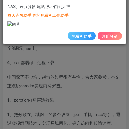
NAS、云服务器 建站 从小白到大神
1、手机照片自动备份。
吞天雀AI助手 你的免费AI工作助手
2、工作资料多机器自动同步。（家、单位、常驻出差地点）
免费AI助手
注册登录
3、网盘本地化（把存储在某度云上大概200G的照片、资料
全部挪到nas上）
4、nas部署qt，远程下载
中间踩了不少坑，趟雷的过程很有共性，供大家参考，本文
重点说zerotier实现内网穿透。
1、zerotier内网穿透效果：
1、把分散在广域网上的多个设备（pc、手机、nas等），通
过虚拟组网技术，实现局域网化，提升访问和传输速度。