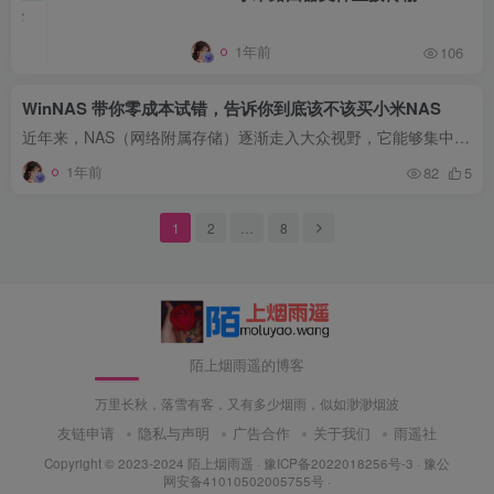
1年前
106
WinNAS 带你零成本试错，告诉你到底该不该买小米NAS
近年来，NAS（网络附属存储）逐渐走入大众视野，它能够集中存储和管理数据，并提供文件共享、远程访问等功能，堪称家庭和小型办公室的数据管理中心。据说...
1年前
82
5
1
2
…
8
陌上烟雨遥的博客
万里长秋，落雪有客，又有多少烟雨，似如渺渺烟波
友链申请
隐私与声明
广告合作
关于我们
雨遥社
Copyright © 2023-2024
陌上烟雨遥
·
豫ICP备2022018256号-3
· 豫公
网安备41010502005755号 ·