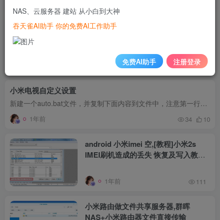
1年前
57
6
NAS、云服务器 建站 从小白到大神
吞天雀AI助手 你的免费AI工作助手
AAAI 2025 | 复旦&小米提出：多元视
觉基础模型融合驱动的双目立体匹配研
究
免费AI助手
注册登录
1年前
90
小米电视自定义设置
新建一个auto.bat文件，并复制下面内容到文件中，注意第一行是adb.exe的路径； 也可以在cmd窗口中粘贴进去运行。 cd C:\Program Files\zhuods adb connect 192.168.1.231 adb...
1年前
34
10
android 小米imei 空,[教程]小米2s
IMEI刷机造成的丢失 恢复及写入教程
【申精】
1年前
111
小米路由做文件共享服务器,群晖
NAS+小米路由器文件直接传输