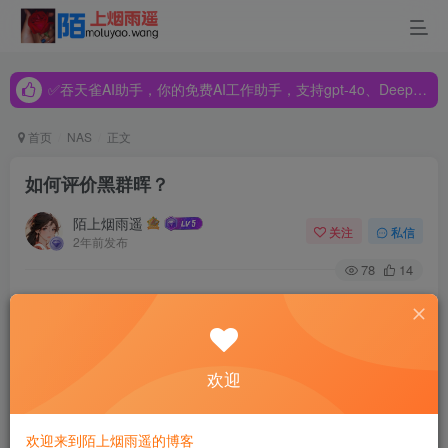
✅吞天雀AI助手，你的免费AI工作助手，支持gpt-4o、DeepSeek、Claude🔥🔥🔥🔥
✅吞天雀AI助手，你的免费AI工作助手，支持gpt-4o、DeepSeek、Claude🔥🔥🔥🔥
✅吞天雀AI助手，你的免费AI工作助手，支持gpt-4o、DeepSeek、Claude🔥🔥🔥🔥
首页
NAS
正文
如何评价黑群晖？
陌上烟雨遥
关注
私信
2年前发布
78
14
黑群晖主要是可玩性，定制化，高性价比，DIY，还有可折
腾性（让你乐在其中 也沉迷其中），另也让不少矿渣及废旧
电脑及零件有了重新发光发热的机会，也让各种魔改，各种
欢迎
引导，各种套件和插件有了流行的可能。而对于垃圾佬，找
到一种适合或心仪的硬件或设备，再折腾装上黑群晖的最新
欢迎来到陌上烟雨遥的博客