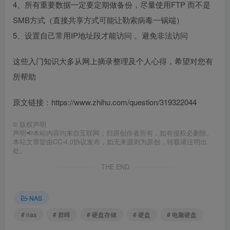
4、所有重要数据一定要定期做备份，尽量使用FTP 而不是
SMB方式（直接共享方式可能让勒索病毒一锅端）
5、设置自己常用IP地址段才能访问 。避免非法访问
这些入门知识大多从网上摘录整理及个人心得，希望对您有
所帮助
原文链接：https://www.zhihu.com/question/319322044
©
版权声明
声明📢本站内容均来自互联网，归原创作者所有，如有侵权必删除。
本站文章皆由CC-4.0协议发布，如无来源则为原创，转载请注明出
处。
THE END
NAS
# nas
# 群晖
# 硬盘存储
# 硬盘
# 电脑硬盘