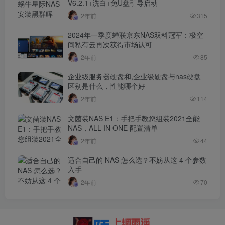
V6.2.1+洗白+免U盘引导启动
2年前
315
2024年一季度蝉联京东NAS双料冠军：极空
间私有云再次获得市场认可
2年前
85
企业级服务器硬盘和,企业级硬盘与nas硬盘
区别是什么，性能哪个好
2年前
114
文菌装NAS E1：手把手教您组装2021全能
NAS，ALL IN ONE 配置清单
2年前
44
适合自己的 NAS 怎么选？不妨从这 4 个参数
入手
2年前
70