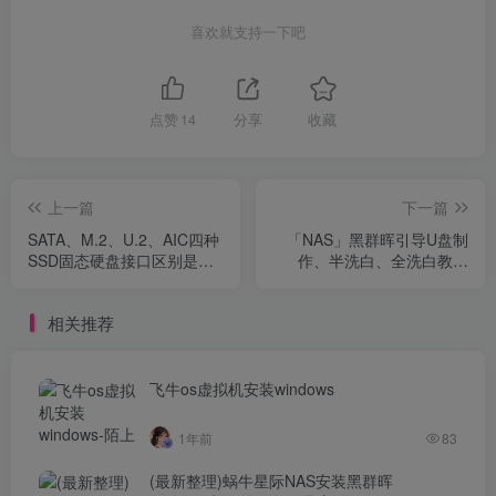
喜欢就支持一下吧
点赞
14
分享
收藏
上一篇
下一篇
SATA、M.2、U.2、AIC四种
「NAS」黑群晖引导U盘制
SSD固态硬盘接口区别是什
作、半洗白、全洗白教程
么？
（6.2.3和7.1.0版本）
相关推荐
飞牛os虚拟机安装windows
1年前
83
(最新整理)蜗牛星际NAS安装黑群晖