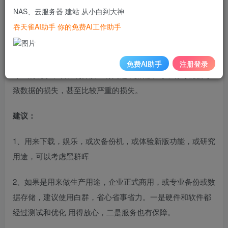
版，也会有一种成就感。因此而衍生的各种黑群晖论坛 社区
NAS、云服务器 建站 从小白到大神
也比较繁荣，相关黑群晖教程也非常多。
吞天雀AI助手 你的免费AI工作助手
但是黑群晖更多是用于测试 或自己折腾，毕竟硬件和软件均
未经过严格的测试，时有不稳定或性能低的情况，如果不是
免费AI助手
注册登录
专业的玩家，或者硬件质量有问题或搭配不对，有可能会导
致数据的损失，甚至比较严重的损失。
建议：
1、用来下载，娱乐，或次备份机，或体验新版功能，或研究
用途，可以考虑黑群晖
2、如果是用来做生产用途，企业正式商用，或专业备份或数
据存储，建议使用白群，省心省事省力。一是硬件和软件都
经过测试和优化 用得放心，二是服务也有保障。