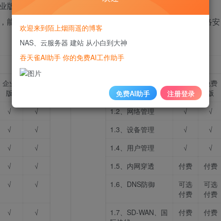
企业版是针对企业用户推出的网络安全解决方案。
化，能够更好地适应企业级应用场景，提供更稳定、可靠的网络安
欢迎来到陌上烟雨遥的博客
NAS、云服务器 建站 从小白到大神
吞天雀AI助手 你的免费AI工作助手
爱快云平台（20231231）
企业
免费
1、网络
1.1、概览
企业
免费
版
版
巡检
版
版
免费AI助手
注册登录
√
√
1.2、网络管理
√
√
√
√
1.3、设备管理
√
√
√
√
1.4、用户管理
√
√
√
√
1.5、内网穿透
付费
付费
√
√
1.6、DNS防御
可选
可选
付费
付费
√
√
1.7、SD-WAN、国
付费
付费