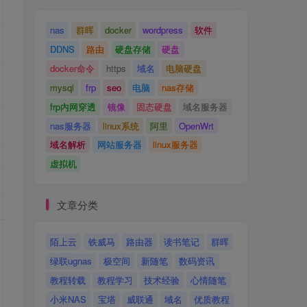
nas
群晖
docker
wordpress
软件
DDNS
路由
硬盘存储
硬盘
docker命令
https
域名
电脑硬盘
mysql
frp
seo
电脑
nas存储
frp内网穿透
镜像
固态硬盘
域名服务器
nas服务器
linux系统
阿里
OpenWrt
域名解析
网站服务器
linux服务器
虚拟机
文章分类
陌上云
铁威马
路由器
读书笔记
群晖
绿联ugnas
极空间
新随笔
数码资讯
教程转载
教程学习
技术经验
心情随笔
小米NAS
宝塔
威联通
域名
优质教程