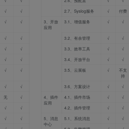
√
√
2.6、预配置
√
√
√
√
2.7、Syslog服务
√
付费
√
√
3、开放
3.1、增值服务
√
√
应用
√
√
3.2、有余管理
√
√
√
√
3.3、效率工具
√
√
√
√
3.4、开放平台
√
√
√
√
3.5、云展板
√
不支
持
√
√
3.6、方案设计
√
√
无
√
4、插件
4.1、插件市场
√
√
应用
√
√
4.2、插件管理
√
√
√
√
5、消息
5.1、系统消息
√
√
中心