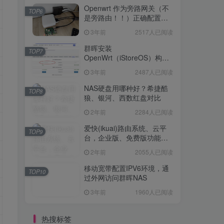
Openwrt 作为旁路网关（不
TOP6
是旁路由！！）正确配置方
法，性能测试 —— 破解迷思
3年前
2517人已阅读
群晖安装
TOP7
OpenWrt（iStoreOS）构建
旁路由配置
3年前
2487人已阅读
NAS硬盘用哪种好？希捷酷
TOP8
狼、银河、西数红盘对比
2年前
2284人已阅读
爱快(ikuai)路由系统、云平
TOP9
台，企业版、免费版功能对
比
2年前
2055人已阅读
移动宽带配置IPV6环境，通
TOP10
过外网访问群晖NAS
3年前
1960人已阅读
热搜标签