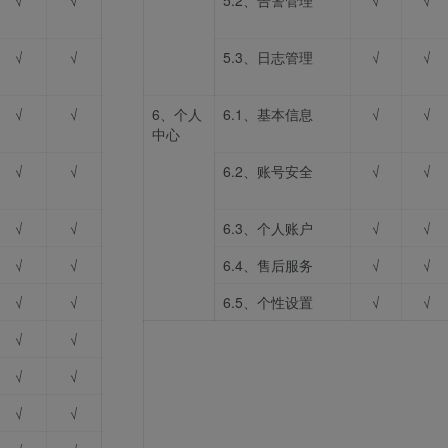
√
√
5.2、告警管理
√
√
√
√
5.3、日志管理
√
√
√
√
6、个人
6.1、基本信息
√
√
中心
√
√
6.2、账号安全
√
√
√
√
6.3、个人账户
√
√
√
√
6.4、售后服务
√
√
√
√
6.5、个性设置
√
√
√
√
√
√
√
√