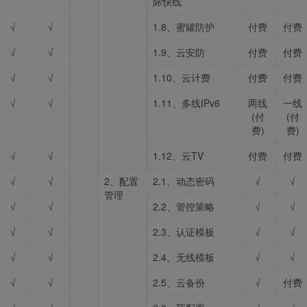
际快线
√
√
1.8、蜜罐防护
付费
付费
√
√
1.9、云安防
付费
付费
√
√
1.10、云计费
付费
付费
√
√
1.11、多线IPv6
两线
一线
(付
(付
费)
费)
√
√
1.12、云TV
付费
付费
√
√
2、配置
2.1、动态密码
√
√
管理
√
√
2.2、管控策略
√
√
√
√
2.3、认证模板
√
√
√
√
2.4、无线模板
√
√
√
√
2.5、云备份
√
付费