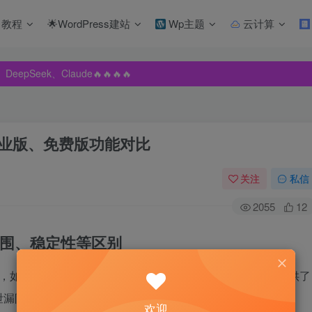
教程
🌟WordPress建站
Wp主题
云计算
pSeek、Claude🔥🔥🔥🔥
pSeek、Claude🔥🔥🔥🔥
pSeek、Claude🔥🔥🔥🔥
，企业版、免费版功能对比
关注
私信
2055
12
围、稳定性等区别
能，如电脑杀毒、木马查杀、防火墙等，企业版在此基础上提供了
泄漏防护、网络入侵检测与防御等。
欢迎