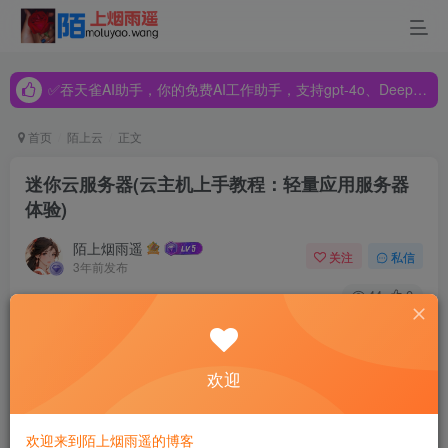
✅吞天雀AI助手，你的免费AI工作助手，支持gpt-4o、DeepSeek、Claude🔥🔥🔥🔥
✅吞天雀AI助手，你的免费AI工作助手，支持gpt-4o、DeepSeek、Claude🔥🔥🔥🔥
✅吞天雀AI助手，你的免费AI工作助手，支持gpt-4o、DeepSeek、Claude🔥🔥🔥🔥
首页
陌上云
正文
迷你云服务器(云主机上手教程：轻量应用服务器
体验)
陌上烟雨遥
关注
私信
3年前发布
44
0
很多同学都希望架设自己的云服务，这就离不开云主机
（cloud server）。
欢迎
现在有一种新的云主机，叫做“轻量应用服务器”，很适合新
人。本文介绍它的基本情况，演示用法，帮大家轻松上手。
欢迎来到陌上烟雨遥的博客