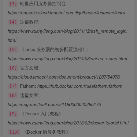
轻量应用服务器控制台:
[3]
https://console.cloud.tencent.com/lighthouse/instance/index
这篇教程:
[4]
https://www.ruanyifeng.com/blog/2011/12/ssh_remote_login.
html
《Linux 服务器的初步配置流程》:
[5]
https://www.ruanyifeng.com/blog/2014/03/server_setup.html
官方文档:
[6]
https://cloud.tencent.com/document/product/1207/54078
Fathom:
https://hub.docker.com/r/usefathom/fathom
[7]
这篇文章:
[8]
https://segmentfault.com/a/1190000040295173
《Docker 入门教程》:
[9]
https://www.ruanyifeng.com/blog/2018/02/docker-tutorial.html
《Docker 微服务教程》:
[10]