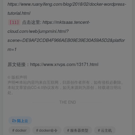
https://www.ruanyifeng.com/blog/2018/02/docker-wordpress-
tutorial.html
点击这里:
https://mktsaas.tencent-
[11]
cloud.com/web/jumpmini.html?
scene=DE9AF2CDB4F966AEB09E39E30A59A5D2&platfor
m=1
原文链接：https://www.xrvps.com/13171.html
©
版权声明
声明📢本站内容均来自互联网，归原创作者所有，如有侵权必删除。
本站文章皆由CC-4.0协议发布，如无来源则为原创，转载请注明出
处。
THE END
陌上云
# docker
# docker命令
# 服务器类型
# 云主机