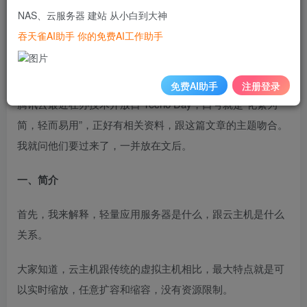
NAS、云服务器 建站 从小白到大神
[1]
我用来演示的，是腾讯云的
轻量应用服务器 Lighthouse
。
吞天雀AI助手 你的免费AI工作助手
我自己的服务器就在腾讯云，对它比较熟悉，而且我认识那
里的同学。
免费AI助手
注册登录
腾讯云最近在办技术开放日 Techo Day，口号就是“化繁为
简，轻而易用”，正好有相关资料，跟这篇文章的主题吻合。
我就问他们要过来了，一并放在文后。
一、简介
首先，我来解释，轻量应用服务器是什么，跟云主机是什么
关系。
大家知道，云主机跟传统的虚拟主机相比，最大特点就是可
以实时缩放，任意扩容和缩容，没有资源限制。