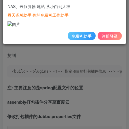
在父项目的pom.xml中打包插件添加坐标
NAS、云服务器 建站 从小白到大神
吞天雀AI助手 你的免费AI工作助手
需要被打包的项目的pom.xml (需要根据被打包的文件所在
地方做出少量的调整)
免费AI助手
注册登录
代码语言：
javascript
复制
<
build
>
<
plugins
>
<
!-- 指定项目的打包插件信息 --
>
<
plug
注: 主要注意的是spring配置文件的位置
assembly打包插件分享至百度云
修改打包插件的dubbo.properties文件