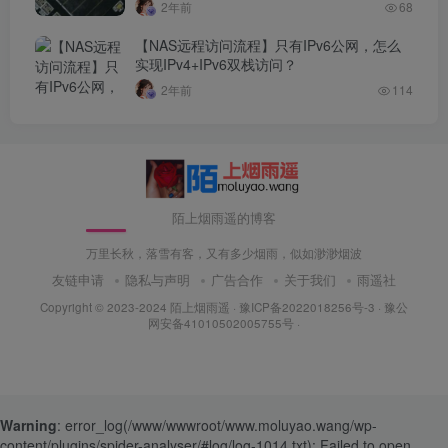
2年前
68
【NAS远程访问流程】只有IPv6公网，怎么
实现IPv4+IPv6双栈访问？
2年前
114
陌上烟雨遥的博客
万里长秋，落雪有客，又有多少烟雨，似如渺渺烟波
友链申请
隐私与声明
广告合作
关于我们
雨遥社
Copyright © 2023-2024
陌上烟雨遥
·
豫ICP备2022018256号-3
· 豫公
网安备41010502005755号 ·
Warning
: error_log(/www/wwwroot/www.moluyao.wang/wp-
content/plugins/spider-analyser/#log/log-1014.txt): Failed to open