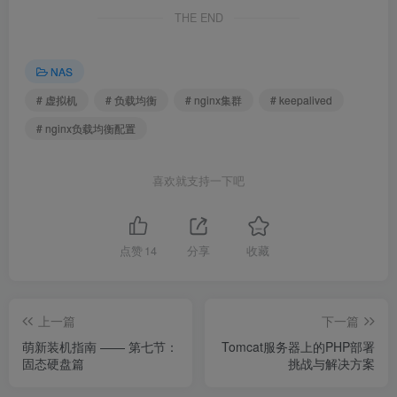
THE END
NAS
# 虚拟机
# 负载均衡
# nginx集群
# keepalived
# nginx负载均衡配置
喜欢就支持一下吧
点赞
14
分享
收藏
上一篇
下一篇
萌新装机指南 —— 第七节：
Tomcat服务器上的PHP部署
固态硬盘篇
挑战与解决方案