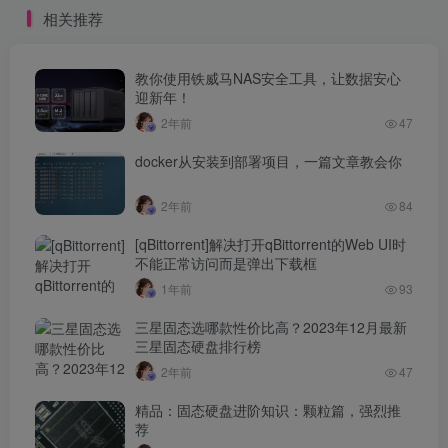
相关推荐
教你使用铁威马NAS安全工具，让数据安心
迎新年！
2年前
47
docker从安装到部署项目，一篇文章教会你
2年前
84
[qBittorrent]解决打开qBittorrent的Web UI时
不能正常访问而是弹出下载框
1年前
93
三星固态选哪款性价比高？2023年12月最新
三星固态硬盘排行榜
2年前
47
精品：固态硬盘进阶知识：颗粒篇，强烈推
荐