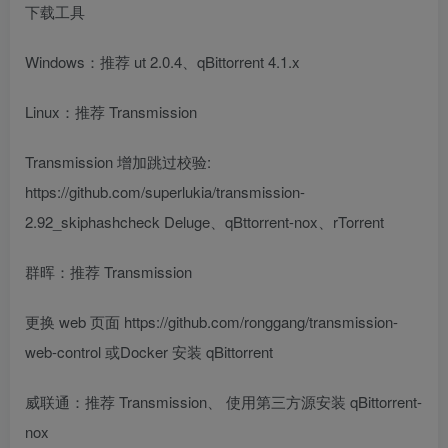
下载工具
Windows：推荐 ut 2.0.4、qBittorrent 4.1.x
Linux：推荐 Transmission
Transmission 增加跳过校验:
https://github.com/superlukia/transmission-
2.92_skiphashcheck Deluge、qBttorrent-nox、rTorrent
群晖：推荐 Transmission
更换 web 页面 https://github.com/ronggang/transmission-
web-control 或Docker 安装 qBittorrent
威联通：推荐 Transmission、 使用第三方源安装 qBittorrent-
nox