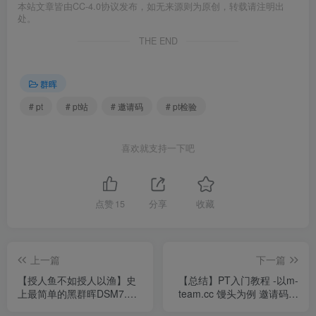
本站文章皆由CC-4.0协议发布，如无来源则为原创，转载请注明出
处。
THE END
群晖
# pt
# pt站
# 邀请码
# pt检验
喜欢就支持一下吧
点赞
15
分享
收藏
上一篇
下一篇
【授人鱼不如授人以渔】史
【总结】PT入门教程 -以m-
上最简单的黑群晖DSM7.X
team.cc 馒头为例 邀请码分
引导编译方法，小学生都能
享