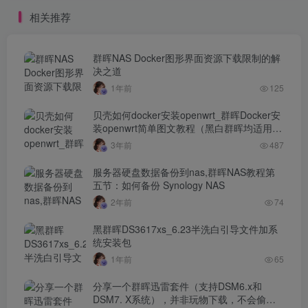
操作！（黑群晖DSM7.X引
相关推荐
导用arpl编译教程）
群晖NAS Docker图形界面资源下载限制的解
决之道
1年前
125
贝壳如何docker安装openwrt_群晖Docker安
装openwrt简单图文教程（黑白群晖均适用）
…
3年前
487
服务器硬盘数据备份到nas,群晖NAS教程第
五节：如何备份 Synology NAS
2年前
74
黑群晖DS3617xs_6.23半洗白引导文件加系
统安装包
1年前
65
分享一个群晖迅雷套件（支持DSM6.x和
DSM7. X系统），并非玩物下载，不会偷偷