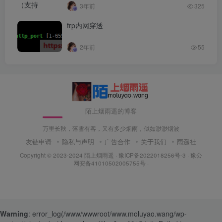
上传！
3年前
325
frp内网穿透
2年前
55
陌上烟雨遥的博客
万里长秋，落雪有客，又有多少烟雨，似如渺渺烟波
友链申请
隐私与声明
广告合作
关于我们
雨遥社
Copyright © 2023-2024
陌上烟雨遥
·
豫ICP备2022018256号-3
· 豫公
网安备41010502005755号 ·
Warning
: error_log(/www/wwwroot/www.moluyao.wang/wp-