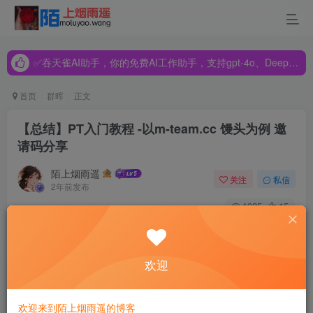
✅吞天雀AI助手，你的免费AI工作助手，支持gpt-4o、DeepSeek、Claude🔥🔥🔥🔥
✅吞天雀AI助手，你的免费AI工作助手，支持gpt-4o、DeepSeek、Claude🔥🔥🔥🔥
✅吞天雀AI助手，你的免费AI工作助手，支持gpt-4o、DeepSeek、Claude🔥🔥🔥🔥
首页
群晖
正文
【总结】PT入门教程 -以m-team.cc 馒头为例 邀
请码分享
陌上烟雨遥
关注
私信
2年前发布
1925
15
PT的主要作用就是下载共享资源的，其实在大学的时候多少
也都接触过，比如东北大学大名鼎鼎的六维空间，北邮的
欢迎
BYRPT，上交的葡萄PT都是上学的时候下载资源的好地方。
可惜的是由于学校的PT主要都是为了学生们的资源共享，所
欢迎来到陌上烟雨遥的博客