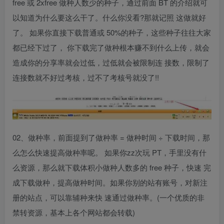
free 或 2xfree 做种人数少的种子，通过前面 BT 的介绍就可
以知道为什么要这么干了。什么你没看?那就记照 这做就好
了。 如果你直接下载普通或 50%的种子，这些种子往往大家
都已经下过了， 你下载完了做种根本赚不到什么上传，就会
造成你的分享率就会过低，过低就会被限制连 接数，限制了
连接数就不好过考核，过不了考核号就没了!!
02、做种率，前面提到了做种率 = 做种时间 ÷ 下载时间，那
么怎么快速提高做种率呢。 如果你zz次玩 PT，手里没有什
么资源，那么就下载体积小做种人数多的 free 种子，快速 完
成下载做种，提高做种时间。如果你别的站有账号，对新注
册的站点，可以靠辅种来快 速通过做种率。(一个优质的非
禁转资源，基本上各个网站都会转载)