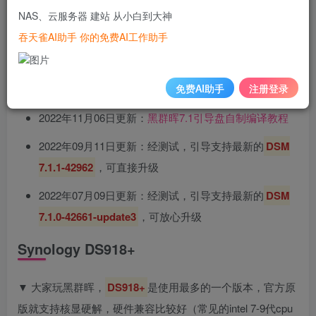
NAS、云服务器 建站 从小白到大神
2023年03月11日更新：经测试，支持最新的
DSM7.1.1-
吞天雀AI助手 你的免费AI工作助手
42962-Update 4
2022年11月12日更新：经测试，引导支持最新的
DSM
免费AI助手
注册登录
7.1.1-42962-Update 2
，可直接升级
2022年11月06日更新：
黑群晖7.1引导盘自制编译教程
2022年09月11日更新：经测试，引导支持最新的
DSM
7.1.1-42962
，可直接升级
2022年07月09日更新：经测试，引导支持最新的
DSM
7.1.0-42661-update3
，可放心升级
Synology DS918+
▼ 大家玩黑群晖，
DS918+
是使用最多的一个版本，官方原
版就支持核显硬解，硬件兼容比较好（常见的intel 7-9代cpu