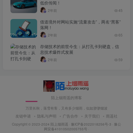
低价传闻！
2年前
45
借道境外对网站实施“流量攻击”，两名“黑客”
落网！
2年前
65
存储技术的前世今生：从打孔卡到硬盘，信
息技术爆炸式发展
2年前
59
陌上烟雨遥的博客
万里长秋，落雪有客，又有多少烟雨，似如渺渺烟波
友链申请
隐私与声明
广告合作
关于我们
雨遥社
Copyright © 2023-2024
陌上烟雨遥
·
豫ICP备2022018256号-3
· 豫公
网安备41010502005755号 ·