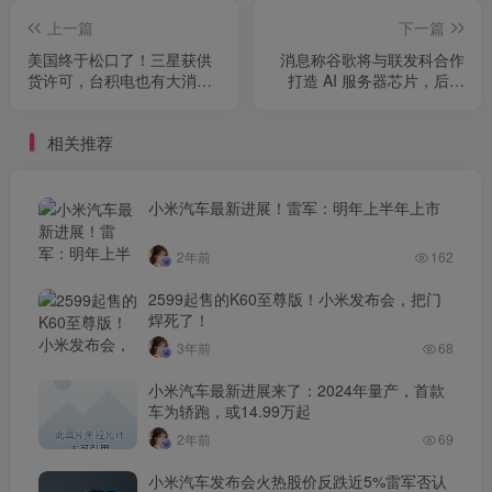
上一篇
下一篇
美国终于松口了！三星获供
消息称谷歌将与联发科合作
货许可，台积电也有大消
打造 AI 服务器芯片，后者
息，恭喜华为
“不予回应”
相关推荐
小米汽车最新进展！雷军：明年上半年上市
2年前
162
2599起售的K60至尊版！小米发布会，把门
焊死了！
3年前
68
小米汽车最新进展来了：2024年量产，首款
车为轿跑，或14.99万起
2年前
69
小米汽车发布会火热股价反跌近5%雷军否认