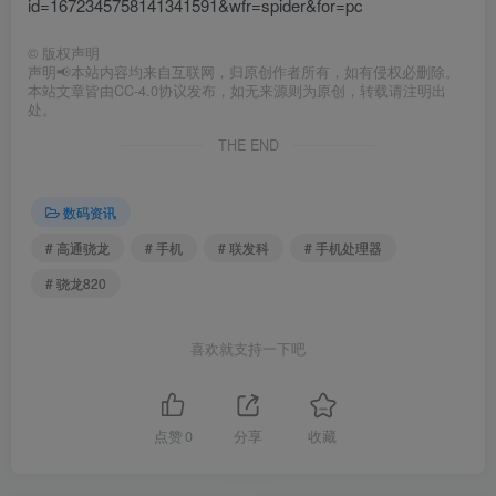
id=1672345758141341591&wfr=spider&for=pc
©
版权声明
声明📢本站内容均来自互联网，归原创作者所有，如有侵权必删除。
本站文章皆由CC-4.0协议发布，如无来源则为原创，转载请注明出
处。
THE END
数码资讯
# 高通骁龙
# 手机
# 联发科
# 手机处理器
# 骁龙820
喜欢就支持一下吧
点赞
0
分享
收藏