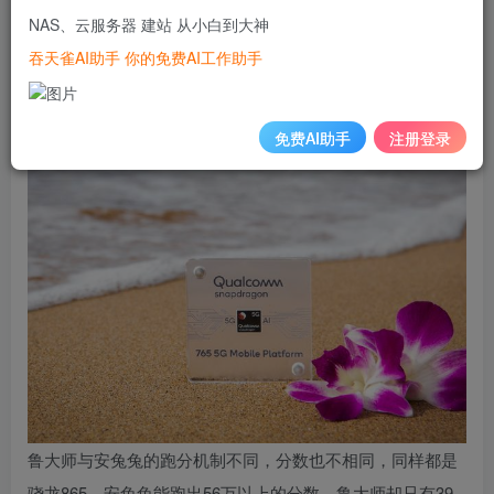
鲁大师发布了2020年Q2季度手机芯片性能排行榜，让我们来
NAS、云服务器 建站 从小白到大神
看看具体的排名。
吞天雀AI助手 你的免费AI工作助手
第一名：高通骁龙865 39万分
免费AI助手
注册登录
鲁大师与安兔兔的跑分机制不同，分数也不相同，同样都是
骁龙865，安兔兔能跑出56万以上的分数，鲁大师却只有39