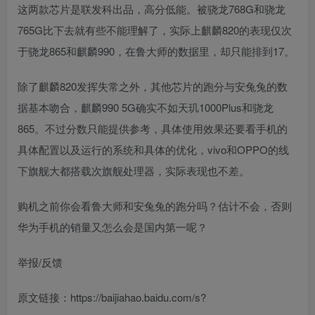
这两款芯片是联发科出品，高分低能。被骁龙768G和骁龙
765G比下去就有些不能理解了，实际上麒麟820的表现仅次
于骁龙865和麒麟990，在鲁大师的数据里，却只能排到17。
除了麒麟820发挥失常之外，其他芯片的跑分与安兔兔的数
据基本吻合，麒麟990 5G确实不如天玑1000Plus和骁龙
865。不过分数只能提供参考，具体使用效果还要看手机的
具体配置以及运行的系统和具体的优化，vivo和OPPO的线
下旗舰大都搭载次旗舰处理器，实际表现也不差。
购机之前你会看鲁大师和安兔兔的跑分吗？估计不会，否则
华为手机的销量又怎么会是国内第一呢？
举报/反馈
原文链接：https://baijiahao.baidu.com/s?