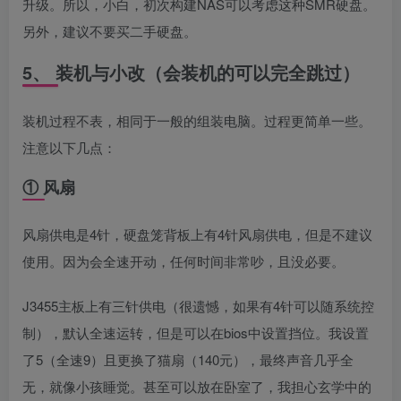
升级。所以，小白，初次构建NAS可以考虑这种SMR硬盘。
另外，建议不要买二手硬盘。
5、 装机与小改（会装机的可以完全跳过）
装机过程不表，相同于一般的组装电脑。过程更简单一些。
注意以下几点：
① 风扇
风扇供电是4针，硬盘笼背板上有4针风扇供电，但是不建议
使用。因为会全速开动，任何时间非常吵，且没必要。
J3455主板上有三针供电（很遗憾，如果有4针可以随系统控
制），默认全速运转，但是可以在bios中设置挡位。我设置
了5（全速9）且更换了猫扇（140元），最终声音几乎全
无，就像小孩睡觉。甚至可以放在卧室了，我担心玄学中的