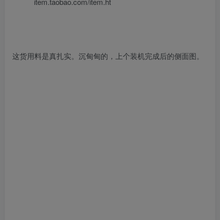
item.taobao.com/item.ht
这货用料是真扎实。沉甸甸的，上个装机完成后的侧面图。