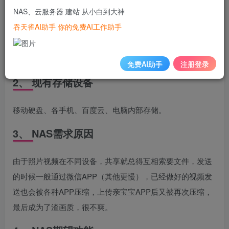
NAS、云服务器 建站 从小白到大神
各位朋友，本人烹羊宰牛，信息化行业，对硬件、软件略知
吞天雀AI助手 你的免费AI工作助手
一二。家中笔记本2台、台式机1台、手机3部、电视2台、微
单1台，NAS搭建的初衷主要用于记录家人生活，同时应对
有孩子以后照片和视频巨量增加所带来的管理与使用问题。
免费AI助手
注册登录
2、 现有存储设备
移动硬盘、各手机、百度云、电脑内部存储。
3、 NAS需求原因
由于照片视频在不同设备，共享就总得互相索要文件，发送
的时候一般通过微信APP（其他更慢），已经做好的视频发
送也会被各种APP压缩，上传亲宝宝APP后又被再次压缩，
最后成为了渣画质，很不爽。