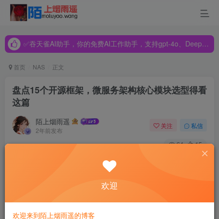
✅吞天雀AI助手，你的免费AI工作助手，支持gpt-4o、DeepSeek、Claude🔥🔥🔥🔥
✅吞天雀AI助手，你的免费AI工作助手，支持gpt-4o、DeepSeek、Claude🔥🔥🔥🔥
✅吞天雀AI助手，你的免费AI工作助手，支持gpt-4o、DeepSeek、Claude🔥🔥🔥🔥
首页
NAS
正文
盘点15个开源框架，微服务架构核心模块选型得看
这篇
陌上烟雨遥
关注
私信
2年前发布
64
15
前言
欢迎
为了实现基于
微服务
开发的产品，或者说为了将单体应用重
构为微服务架构时，将面临着众多技术框架的选择。大公司
往往会有专门的部门或团队来负责自主研发自己的框架，以
欢迎来到陌上烟雨遥的博客