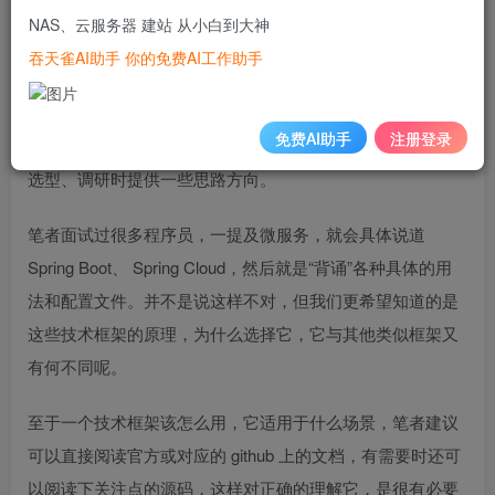
满足产品的需要，但是对于一般的中小型企业，选择合适的
NAS、云服务器 建站 从小白到大神
开源框架就显得更接地气了。
吞天雀AI助手 你的免费AI工作助手
本章将简单介绍微服务中，在技术选型时需要注意哪些原
免费AI助手
注册登录
则，一些常用的开源技术框架，希望能够为大家在进行技术
选型、调研时提供一些思路方向。
笔者面试过很多程序员，一提及微服务，就会具体说道
Spring Boot、
Spring
Cloud，然后就是“背诵”各种具体的用
法和配置文件。并不是说这样不对，但我们更希望知道的是
这些技术框架的原理，为什么选择它，它与其他类似框架又
有何不同呢。
至于一个技术框架该怎么用，它适用于什么场景，笔者建议
可以直接阅读官方或对应的
github
上的文档，有需要时还可
以阅读下关注点的源码，这样对正确的理解它，是很有必要