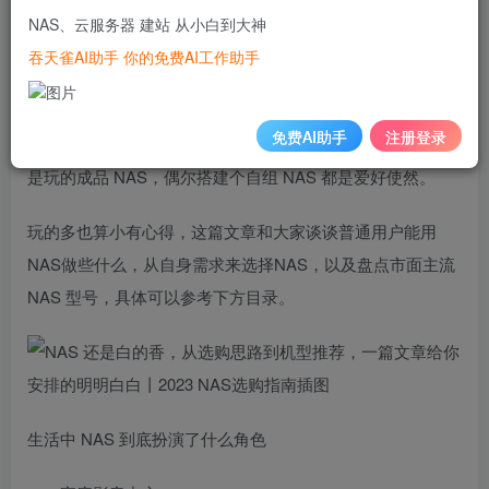
早年我特别喜欢 DIY，利用闲置硬件搭建 NAS 系统，性价比
NAS、云服务器 建站 从小白到大神
极高。不过这两年越来越多的用户接受为了数据安全而单独
吞天雀AI助手 你的免费AI工作助手
付费的理念， NAS 市场日益成熟，催生了一大批新NAS 品
牌，反过来又把价格打了下去。以至于现在千元左右就能入
免费AI助手
注册登录
手一台品质、性能都很不错的机器。所以我这两年基本上都
是玩的成品 NAS，偶尔搭建个自组 NAS 都是爱好使然。
玩的多也算小有心得，这篇文章和大家谈谈普通用户能用
NAS做些什么，从自身需求来选择NAS，以及盘点市面主流
NAS 型号，具体可以参考下方目录。
生活中 NAS 到底扮演了什么角色