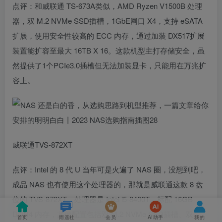
点评：和威联通 TS-673A类似，AMD Ryzen V1500B 处理
器，双 M.2 NVMe SSD插槽，1GbE网口 X4，支持 eSATA
扩展，使用安全性较高的 ECC 内存，通过加装 DX517扩展
装置能扩容至最大 16TB X 16。这款机型主打存储安全，虽
然提供了1个PCIe3.0插槽但无法加装显卡，只能用在万兆扩
容上。
威联通TVS-872XT
点评：Intel 的 8 代 U 当年可是火遍了 NAS 圈，没想到吧，
成品 NAS 也有使用这个处理器的，那就是威联通这款 8 盘
位的 TVS-872XT。处理器是 Intel i5-8400T，标配 16GB
DDR4 内存，其他配置包括双 M.2 NVMe SSD插槽、双
首页
雨遥社
会员
AI助手
我的