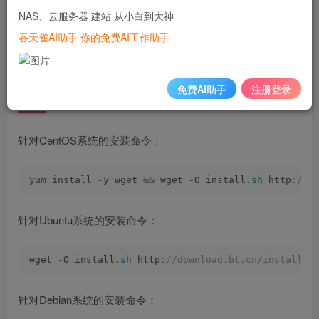
务器管理功能。对于新手用云服务器来建站的话，宝塔面板
NAS、云服务器 建站 从小白到大神
是一个非常好用的工具。
吞天雀AI助手 你的免费AI工作助手
宝塔官网：
https://www.bt.cn/new/index.html
免费AI助手
注册登录
二、宝塔面板的安装命令
针对CentOS系统的安装命令：
yum install -y wget 
&&
 wget -O install.
sh
 http
://d
针对Ubuntu系统的安装命令：
wget -O install.
sh
 http
://download.bt.cn/install/i
针对Debian系统的安装命令：