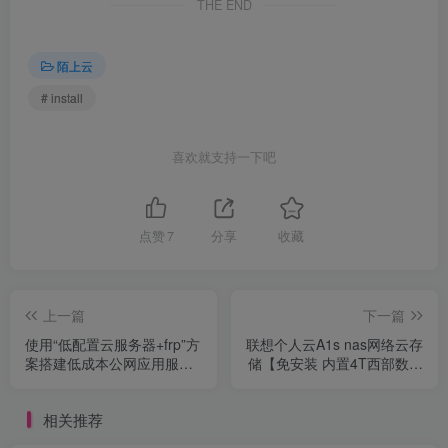
THE END
陌上云
# install
喜欢就支持一下吧
点赞
7
分享
收藏
上一篇
下一篇
使用“低配置云服务器+frp”方
联想个人云A1s nas网络云存
案搭建低成本公网应用服务
储【免安装 内置4T西部数据
实践案例
红盘】
相关推荐