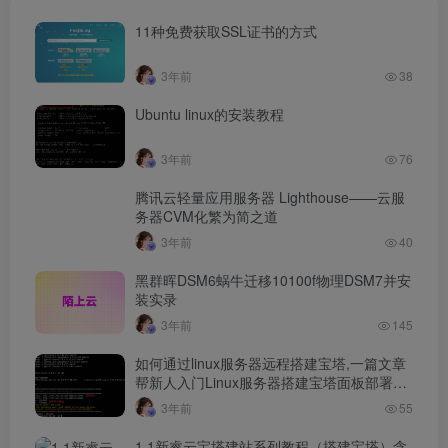
11种免费获取SSL证书的方式
3年前
38
Ubuntu linux的安装教程
3年前
76
腾讯云轻量应用服务器 Lighthouse——云服
务器CVM化繁为简之道
3年前
40
黑群晖DSM6蜗牛迁移10100f物理DSM7并安
装实录
3年前
145
如何通过linux服务器远程搭建宝塔,一篇文章
帮新人入门Linux服务器搭建宝塔面板部署客
户端脚本…
3年前
55
1.1新睿云宝塔建站系列教程（搭建宝塔）含