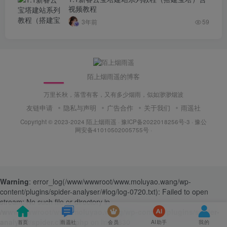
视频教程
3年前
59
陌上烟雨遥的博客
万里长秋，落雪有客，又有多少烟雨，似如渺渺烟波
友链申请
隐私与声明
广告合作
关于我们
雨遥社
Copyright © 2023-2024
陌上烟雨遥
·
豫ICP备2022018256号-3
· 豫公
网安备41010502005755号 ·
Warning
: error_log(/www/wwwroot/www.moluyao.wang/wp-
content/plugins/spider-analyser/#log/log-0720.txt): Failed to open
stream: No such file or directory in
/www/wwwroot/www.moluyao.wang/wp-content/plugins/spider-
analyser/spider.class.php
on line
2830
首页
雨遥社
会员
AI助手
我的