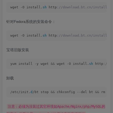
wget -O install.
sh
 http
://download.bt.cn/install/i
针对Fedora系统的安装命令：
wget -O install.
sh
 http
://download.bt.cn/install/i
宝塔旧版安装
yum install -y wget 
&&
 wget -O install.
sh
 http
://d
卸载
/etc/init.
d
/bt stop 
&&
 chkconfig --del bt 
&&
 rm -f
注意：必须为没装过其它环境如Apache/Nginx/php/MySQL的