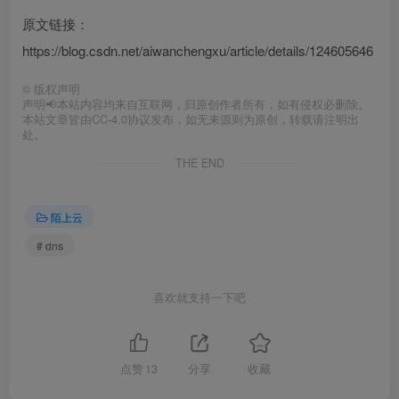
原文链接：
https://blog.csdn.net/aiwanchengxu/article/details/124605646
©
版权声明
声明📢本站内容均来自互联网，归原创作者所有，如有侵权必删除。
本站文章皆由CC-4.0协议发布，如无来源则为原创，转载请注明出
处。
THE END
陌上云
# dns
喜欢就支持一下吧
点赞
13
分享
收藏