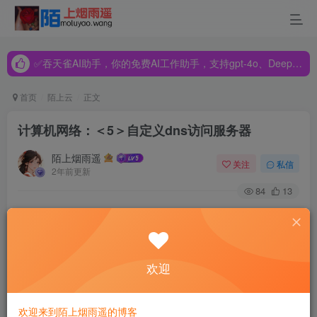
✅吞天雀AI助手，你的免费AI工作助手，支持gpt-4o、DeepSeek、Claude🔥🔥🔥🔥
✅吞天雀AI助手，你的免费AI工作助手，支持gpt-4o、DeepSeek、Claude🔥🔥🔥🔥
✅吞天雀AI助手，你的免费AI工作助手，支持gpt-4o、DeepSeek、Claude🔥🔥🔥🔥
首页
陌上云
正文
计算机网络：＜5＞自定义dns访问服务器
陌上烟雨遥
关注
私信
2年前更新
84
13
当我们学会了如何自动分配IP之后，我们就可以试着模拟一
下域名服务器了；
欢迎
那么先让我们回顾一下上一期的内容：
1、连接一下下面的设备：
欢迎来到陌上烟雨遥的博客