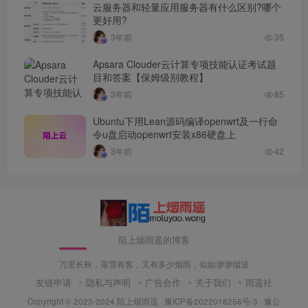
云服务器和轻量应用服务器有什么区别?哪个
更好用?
3年前
35
Apsara Clouder云计算专项技能认证考试题
目和答案【保姆级别教程】
3年前
85
Ubuntu下用Lean源码编译openwrt及一行命
令u盘启动openwrt安装x86硬盘上
3年前
42
陌上烟雨遥的博客
万里长秋，落雪有客，又有多少烟雨，似如渺渺烟波
友链申请
隐私与声明
广告合作
关于我们
雨遥社
Copyright © 2023-2024
陌上烟雨遥
·
豫ICP备2022018256号-3
· 豫公