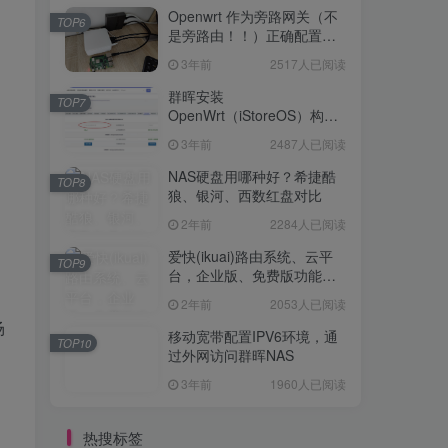
Openwrt 作为旁路网关（不
TOP6
是旁路由！！）正确配置方
法，性能测试 —— 破解迷思
3年前
2517人已阅读
群晖安装
TOP7
OpenWrt（iStoreOS）构建
旁路由配置
3年前
2487人已阅读
NAS硬盘用哪种好？希捷酷
TOP8
狼、银河、西数红盘对比
2年前
2284人已阅读
爱快(ikuai)路由系统、云平
TOP9
台，企业版、免费版功能对
比
2年前
2053人已阅读
场
移动宽带配置IPV6环境，通
TOP10
过外网访问群晖NAS
3年前
1960人已阅读
热搜标签