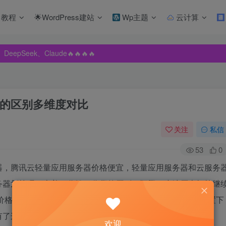
教程
🌟WordPress建站
Wp主题
云计算
pSeek、Claude🔥🔥🔥🔥
pSeek、Claude🔥🔥🔥🔥
pSeek、Claude🔥🔥🔥🔥
的区别多维度对比
关注
私信
53
0
器，腾讯云轻量应用服务器价格便宜，轻量应用服务器和云服务
务器划算呢？本着一分钱一分货的原则，阿腾云小编原本打算继
价格确实很诱人，阿腾云小编马上去查了一下同CPU内存配置下
有了这篇文章：
欢迎