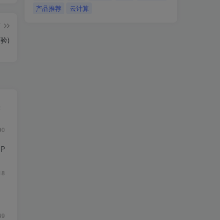
产品推荐
云计算
篇
验)
快
90
P
18
49