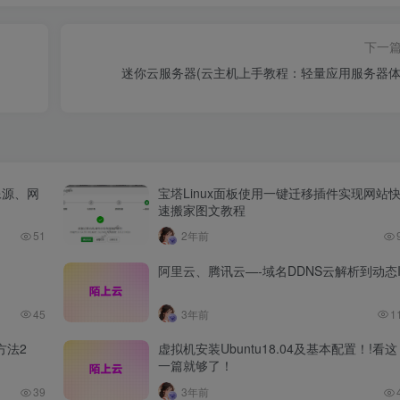
下一
迷你云服务器(云主机上手教程：轻量应用服务器体
像源、网
宝塔Linux面板使用一键迁移插件实现网站
速搬家图文教程
51
2年前
阿里云、腾讯云—-域名DDNS云解析到动态I
45
3年前
1
方法2
虚拟机安装Ubuntu18.04及基本配置！!看这
一篇就够了！
39
3年前