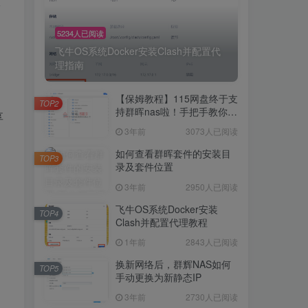
服
5234人已阅读
飞牛OS系统Docker安装Clash并配置代
理指南
【保姆教程】115网盘终于支
TOP2
持群晖nas啦！手把手教你群
享
晖NAS-docker安装115网
3年前
3073人已阅读
盘！
如何查看群晖套件的安装目
TOP3
录及套件位置
3年前
2950人已阅读
飞牛OS系统Docker安装
TOP4
Clash并配置代理教程
1年前
2843人已阅读
、
换新网络后，群辉NAS如何
TOP5
手动更换为新静态IP
3年前
2730人已阅读