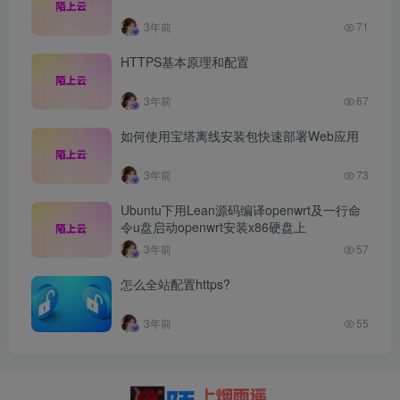
3年前
71
HTTPS基本原理和配置
3年前
67
如何使用宝塔离线安装包快速部署Web应用
3年前
73
Ubuntu下用Lean源码编译openwrt及一行命
令u盘启动openwrt安装x86硬盘上
3年前
57
怎么全站配置https?
3年前
55