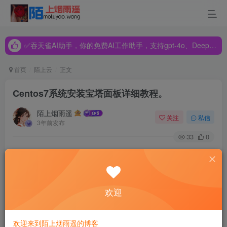
✅吞天雀AI助手，你的免费AI工作助手，支持gpt-4o、DeepSeek、Claude🔥🔥🔥🔥
✅吞天雀AI助手，你的免费AI工作助手，支持gpt-4o、DeepSeek、Claude🔥🔥🔥🔥
✅吞天雀AI助手，你的免费AI工作助手，支持gpt-4o、DeepSeek、Claude🔥🔥🔥🔥
首页
陌上云
正文
Centos7系统安装宝塔面板详细教程。
陌上烟雨遥
关注
私信
3年前发布
33
0
宝塔面板是一个非常流行的Linux服务器管理面板，它可以使
服务器管理变得更加容易和快捷。本文将介绍如何在CentOS
7系统上安装宝塔面板，并提供详细的步骤和说明。
欢迎
系统要求
欢迎来到陌上烟雨遥的博客
在开始安装之前，请确保您的CentOS 7系统满足以下要求：