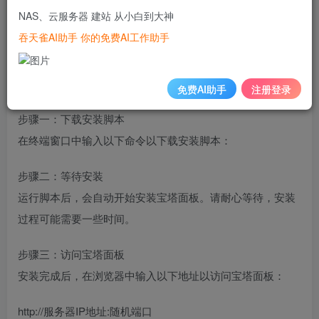
NAS、云服务器 建站 从小白到大神
最小2GB RAM，推荐4GB或更多
吞天雀AI助手 你的免费AI工作助手
2GHz或更快的CPU
20GB或更多的可用磁盘空间
免费AI助手
注册登录
安装了最新的CentOS 7操作系统
步骤一：下载安装脚本
在终端窗口中输入以下命令以下载安装脚本：
步骤二：等待安装
运行脚本后，会自动开始安装宝塔面板。请耐心等待，安装
过程可能需要一些时间。
步骤三：访问宝塔面板
安装完成后，在浏览器中输入以下地址以访问宝塔面板：
http://服务器IP地址:随机端口