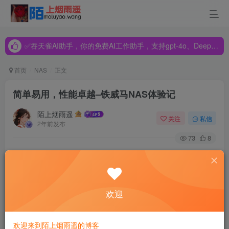
✅吞天雀AI助手，你的免费AI工作助手，支持gpt-4o、DeepSeek、Claude🔥🔥🔥🔥
✅吞天雀AI助手，你的免费AI工作助手，支持gpt-4o、DeepSeek、Claude🔥🔥🔥🔥
✅吞天雀AI助手，你的免费AI工作助手，支持gpt-4o、DeepSeek、Claude🔥🔥🔥🔥
首页
NAS
正文
简单易用，性能卓越–铁威马NAS体验记
陌上烟雨遥
关注
私信
2年前发布
73
8
电子数据的存储与共享在我们生活中占据越来越重要的地
位，而传统的硬盘存储已然难以满足人们日益增长的数据存
储需求，为此网络附加存储（NAS）则以其便捷、高效的特
欢迎
点，逐渐受到广大用户的青睐。但是提到NAS，很多人可能
会觉得它是一个复杂且难以操作的设备。然而，当我第一次
欢迎来到陌上烟雨遥的博客