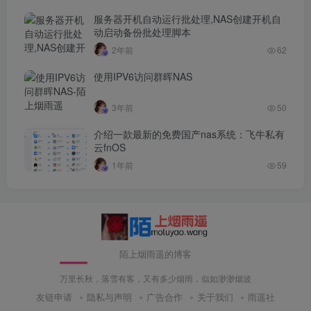
服务器开机自动运行批处理,NAS创建开机自
动启动备份批处理脚本
2年前
62
使用IPV6访问群晖NAS
3年前
50
介绍一款最新的免费国产nas系统：飞牛私有
云fnOS
1年前
59
陌上烟雨遥的博客
万里长秋，落雪有客，又有多少烟雨，似如渺渺烟波
友链申请
隐私与声明
广告合作
关于我们
雨遥社