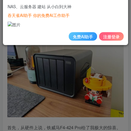
接触铁威马NAS时，它的易用性却让我大吃一惊。今天就让
NAS、云服务器 建站 从小白到大神
我以铁威马新品F4-424 Pro为例来分享一下使用铁威马NAS
吞天雀AI助手 你的免费AI工作助手
的轻松体验。
免费AI助手
注册登录
首先，从硬件上说，铁威马F4-424 Pro给了我极大的惊喜。