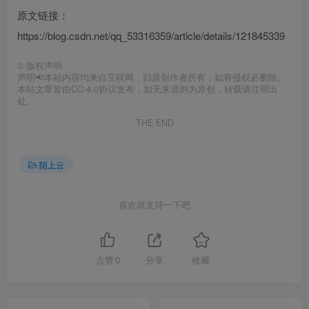
原文链接：
https://blog.csdn.net/qq_53316359/article/details/121845339
©
版权声明
声明📢本站内容均来自互联网，归原创作者所有，如有侵权必删除。
本站文章皆由CC-4.0协议发布，如无来源则为原创，转载请注明出
处。
THE END
陌上云
喜欢就支持一下吧
点赞
0
分享
收藏