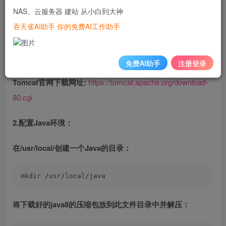
过程）
NAS、云服务器 建站 从小白到大神
吞天雀AI助手 你的免费AI工作助手
**前往官网进行下载相关jdk，网
址:**https://www.oracle.com/java/technologies/downloads/#ja
va8
免费AI助手
注册登录
Tomcat官网下载网址:
https://tomcat.apache.org/download-
80.cgi
2.配置Java环境：
在/usr/local/创建一个Java的目录：
mkdir /usr/local/java 
将下载好的java8的压缩包放到此文件目录中并解压：