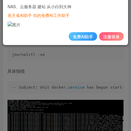
报错信息如下：
NAS、云服务器 建站 从小白到大神
吞天雀AI助手 你的免费AI工作助手
Job 
for
 docker.
service
 failed because the control 
免费AI助手
注册登录
使用如下命令查看
journalctl -xe
具体报错
-- Subject: Unit docker.
service
 has begun start-up