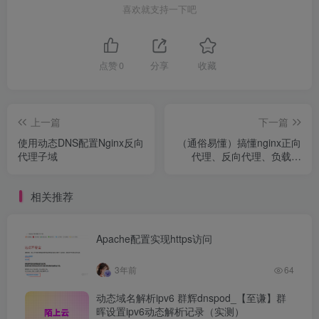
喜欢就支持一下吧
点赞
0
分享
收藏
上一篇
下一篇
使用动态DNS配置Nginx反向
（通俗易懂）搞懂nginx正向
代理子域
代理、反向代理、负载均
衡、动静分离，如何配置
nginx.conf文件
相关推荐
Apache配置实现https访问
3年前
64
动态域名解析ipv6 群辉dnspod_【至谦】群
晖设置ipv6动态解析记录（实测）