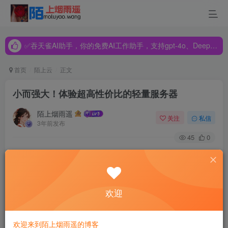
✅吞天雀AI助手，你的免费AI工作助手，支持gpt-4o、DeepSeek、Claude🔥🔥🔥🔥
✅吞天雀AI助手，你的免费AI工作助手，支持gpt-4o、DeepSeek、Claude🔥🔥🔥🔥
✅吞天雀AI助手，你的免费AI工作助手，支持gpt-4o、DeepSeek、Claude🔥🔥🔥🔥
首页
陌上云
正文
小而强大！体验超高性价比的轻量服务器
陌上烟雨遥
关注
私信
3年前发布
45
0
随着互联网的不断发展，越来越多的个人和小型企业开始进
入了网站建设的领域。但是，对于这些不太庞大的流量需
求，对于高成本的架构方案，他们并不一定需要。此时，灵
欢迎
活的云服务器等形式已经逐渐成为一种新的趋势。
欢迎来到陌上烟雨遥的博客
在众多云计算服务中，轻量服务器作为一种应对小型企业和