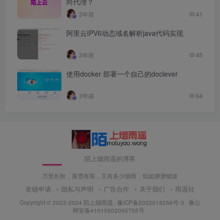
向代理？
3年前
41
阿里云IPV6动态域名解析java代码实现
3年前
45
使用docker 部署一个自己的doclever
3年前
64
陌上烟雨遥的博客
万里长秋，落雪有客，又有多少烟雨，似如渺渺烟波
友链申请
隐私与声明
广告合作
关于我们
雨遥社
Copyright © 2023-2024
陌上烟雨遥
·
豫ICP备2022018256号-3
· 豫公
网安备41010502005755号 ·