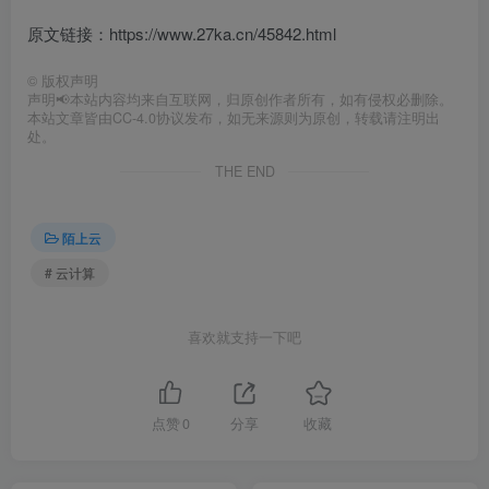
原文链接：https://www.27ka.cn/45842.html
©
版权声明
声明📢本站内容均来自互联网，归原创作者所有，如有侵权必删除。
本站文章皆由CC-4.0协议发布，如无来源则为原创，转载请注明出
处。
THE END
陌上云
# 云计算
喜欢就支持一下吧
点赞
0
分享
收藏