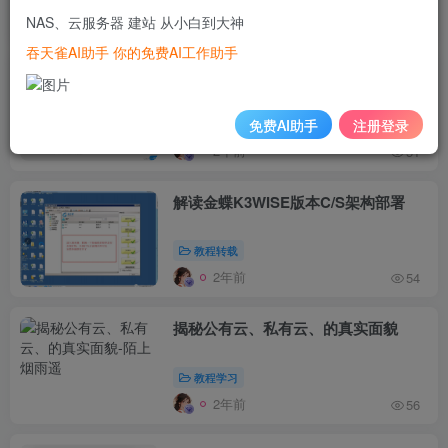
NAS、云服务器 建站 从小白到大神
2年前
85
吞天雀AI助手 你的免费AI工作助手
数据安全问题防不胜防？教你使用铁威
马的321原则
免费AI助手
注册登录
教程转载
2年前
51
解读金蝶K3WISE版本C/S架构部署
教程转载
2年前
54
揭秘公有云、私有云、的真实面貌
教程学习
2年前
56