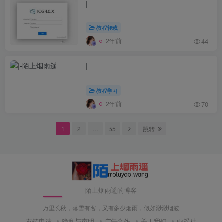
|
教程转载
2年前
44
|
教程学习
2年前
70
1
2
…
55
跳转
陌上烟雨遥的博客
万里长秋，落雪有客，又有多少烟雨，似如渺渺烟波
友链申请
隐私与声明
广告合作
关于我们
雨遥社