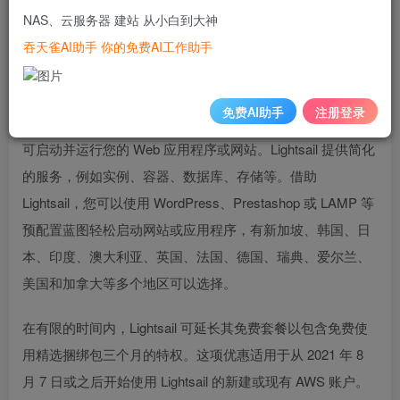
NAS、云服务器 建站 从小白到大神
注册地址：
https://aws.amazon.com/cn/campaigns/server-
吞天雀AI助手 你的免费AI工作助手
hk/?trk=b42519f2-8c89-494e-b644-
18e8ce341baf&sc_channel=ba
免费AI助手
注册登录
Amazon Lightsail 提供易于使用的云资源，只需几次点击即
可启动并运行您的 Web 应用程序或网站。Lightsail 提供简化
的服务，例如实例、容器、数据库、存储等。借助
Lightsail，您可以使用 WordPress、Prestashop 或 LAMP 等
预配置蓝图轻松启动网站或应用程序，有新加坡、韩国、日
本、印度、澳大利亚、英国、法国、德国、瑞典、爱尔兰、
美国和加拿大等多个地区可以选择。
在有限的时间内，Lightsail 可延长其免费套餐以包含免费使
用精选捆绑包三个月的特权。这项优惠适用于从 2021 年 8
月 7 日或之后开始使用 Lightsail 的新建或现有 AWS 账户。