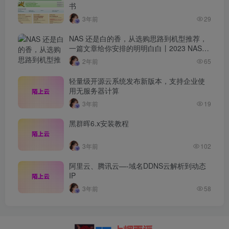
书
3年前
29
NAS 还是白的香，从选购思路到机型推荐，
一篇文章给你安排的明明白白丨2023 NAS选
购指南
2年前
65
轻量级开源云系统发布新版本，支持企业使
用无服务器计算
3年前
19
黑群晖6.x安装教程
3年前
102
阿里云、腾讯云—-域名DDNS云解析到动态
IP
3年前
58