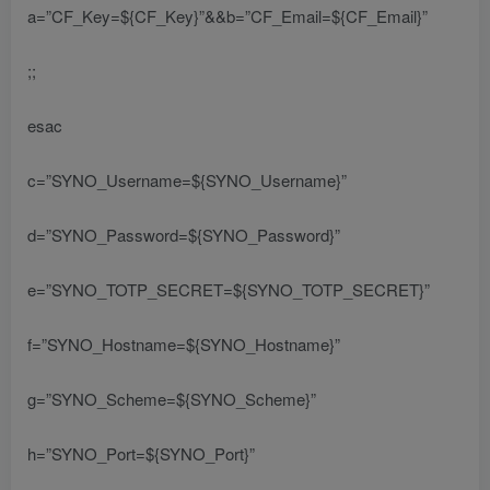
a=”CF_Key=${CF_Key}”&&b=”CF_Email=${CF_Email}”
;;
esac
c=”SYNO_Username=${SYNO_Username}”
d=”SYNO_Password=${SYNO_Password}”
e=”SYNO_TOTP_SECRET=${SYNO_TOTP_SECRET}”
f=”SYNO_Hostname=${SYNO_Hostname}”
g=”SYNO_Scheme=${SYNO_Scheme}”
h=”SYNO_Port=${SYNO_Port}”