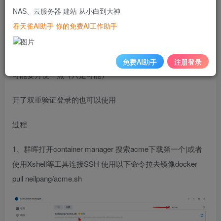
都使用了SSL证书，来开启HTTPS。三个月的有效期每次手
NAS、云服务器 建站 从小白到大神
动申请手动上传很麻烦，因此不断百度发现使用acme.sh 配
吞天雀AI助手 你的免费AI工作助手
合群晖的任务计划能够自动更新证书。
可能张大妈已经有了同类型的，但我认为我的那个垃圾脚本
免费AI助手
注册登录
可能要方便一点（只是可能）
开了双重验证登录的也可以使用
过程
1、群晖打开container manager 搜索acme下载第一个|或者
使用Xshell等工具连接SSH 使用以下命令拉去镜像docker
pull neilpang/acme.sh