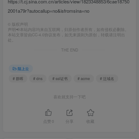
https://t.cj.sina.com.cn/articles/view/1823348853/6cae18750
2001a79r?autocallup=no&isfromsina=no
©
版权声明
声明📢本站内容均来自互联网，归原创作者所有，如有侵权必删除。
本站文章皆由CC-4.0协议发布，如无来源则为原创，转载请注明出
处。
THE END
陌上云
# 群晖
# dns
# ssl证书
# acme
# 泛域名
喜欢就支持一下吧
点赞
0
分享
收藏