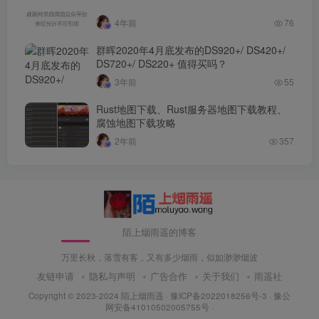
4年前
76
群晖2020年4月底发布的DS920+/ DS420+/
DS720+/ DS220+ 值得买吗？
3年前
55
Rust地图下载、Rust服务器地图下载教程、
腐蚀地图下载攻略
2年前
357
陌上烟雨遥的博客
万里长秋，落雪有客，又有多少烟雨，似如渺渺烟波
友链申请
隐私与声明
广告合作
关于我们
雨遥社
Copyright © 2023-2024
陌上烟雨遥
·
豫ICP备2022018256号-3
· 豫公
网安备41010502005755号 ·