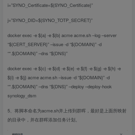
i=”SYNO_Certificate=${SYNO_Certificate}”
j=”SYNO_DID=${SYNO_TOTP_SECRET}”
docker exec -e ${a} -e ${b} acme acme.sh –log –server
“${CERT_SERVER}” –issue -d “${DOMAIN}” -d
“*.${DOMAIN}” –dns “${DNS}”
docker exec -e ${c} -e ${d} -e ${e} -e ${f} -e ${g} -e ${h} -e
${i} -e ${j} acme acme.sh –issue -d “${DOMAIN}” -d
“*.${DOMAIN}” –dns “${DNS}” –deploy –deploy-hook
synology_dsm
5、将脚本命名为acme.sh并上传到群晖，最好是上面所映射
的目录中，并在群晖添加任务计划。