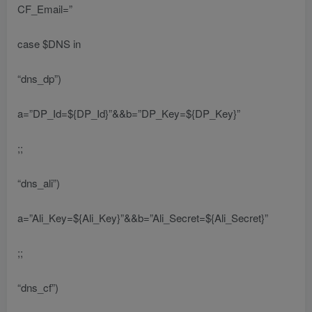
CF_Email=”
case $DNS in
“dns_dp”)
a=”DP_Id=${DP_Id}”&&b=”DP_Key=${DP_Key}”
;;
“dns_ali”)
a=”Ali_Key=${Ali_Key}”&&b=”Ali_Secret=${Ali_Secret}”
;;
“dns_cf”)