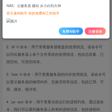
NAS、云服务器 建站 从小白到大神
态。下面是一些常用的宝塔面板查看命令：
吞天雀AI助手 你的免费AI工作助手
1. `top`命令：用于查看服务器的实时状态和运行情况。通过
该命令，我们可以看到当前服务器的负载情况、进程信息、
免费AI助手
注册登录
内存使用情况等。
2. `df -h`命令：用于查看服务器硬盘的使用情况。该命令可
以列出服务器上各个文件系统的使用情况，包括总容量、已
用空间、可用空间等。
3. `free -h`命令：用于查看服务器的内存使用情况。该命令可
以显示服务器的物理内存、交换空间等信息，包括已用、可
用、缓存、缓冲等。
4. `ps -aux`命令：用于查看当前运行的进程列表。通过该命
令，我们可以看到服务器上所有的进程信息，包括进程ID、