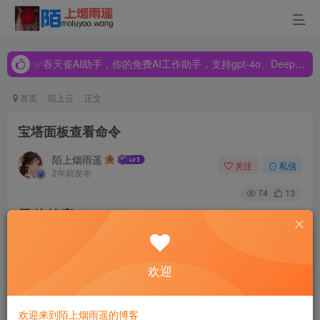
✅吞天雀AI助手，你的免费AI工作助手，支持gpt-4o、DeepSeek、Claude🔥🔥🔥🔥
✅吞天雀AI助手，你的免费AI工作助手，支持gpt-4o、DeepSeek、Claude🔥🔥🔥🔥
✅吞天雀AI助手，你的免费AI工作助手，支持gpt-4o、DeepSeek、Claude🔥🔥🔥🔥
首页
陌上云
正文
宝塔面板查看命令
陌上烟雨遥
关注
私信
2年前发布
74
13
最佳答案
宝塔面板是一款常用的服务器管理面板，提供了丰富的功能
欢迎
和便捷的操作方式。通过宝塔面板，我们可以方便地管理服
务器、部署网站、监控服务器状态等。在使用宝塔面板的过
欢迎来到陌上烟雨遥的博客
程中，我们常常需要使用一些命令来查看服务器的信息和状