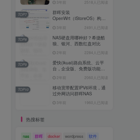
3年前
2518人已阅读
Openwrt 作为旁路网关（不
TOP6
是旁路由！！）正确配置方
群晖安装
TOP7
法，性能测试 —— 破解迷思
OpenWrt（iStoreOS）构建
3年前
2518人已阅读
旁路由配置
3年前
2491人已阅读
群晖安装
TOP7
OpenWrt（iStoreOS）构建
NAS硬盘用哪种好？希捷酷
TOP8
旁路由配置
狼、银河、西数红盘对比
3年前
2491人已阅读
2年前
2284人已阅读
NAS硬盘用哪种好？希捷酷
TOP8
狼、银河、西数红盘对比
爱快(ikuai)路由系统、云平
TOP9
台，企业版、免费版功能对
2年前
2284人已阅读
比
2年前
2060人已阅读
爱快(ikuai)路由系统、云平
TOP9
台，企业版、免费版功能对
移动宽带配置IPV6环境，通
TOP10
比
过外网访问群晖NAS
2年前
2060人已阅读
3年前
1960人已阅读
移动宽带配置IPV6环境，通
TOP10
过外网访问群晖NAS
热搜标签
3年前
1960人已阅读
nas
群晖
docker
wordpress
软件