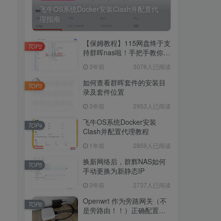
飞牛OS系统Docker安装Clash并配置代
理指南
5254人已阅读
飞牛OS系统Docker安装Clash并配置代
【保姆教程】115网盘终于支
理指南
TOP2
持群晖nas啦！手把手教你群
晖NAS-docker安装115网
3年前
3076人已阅读
【保姆教程】115网盘终于支
盘！
TOP2
持群晖nas啦！手把手教你群
如何查看群晖套件的安装目
TOP3
晖NAS-docker安装115网
录及套件位置
3年前
3076人已阅读
盘！
3年前
2953人已阅读
如何查看群晖套件的安装目
TOP3
录及套件位置
飞牛OS系统Docker安装
TOP4
Clash并配置代理教程
3年前
2953人已阅读
1年前
2859人已阅读
飞牛OS系统Docker安装
TOP4
Clash并配置代理教程
换新网络后，群辉NAS如何
TOP5
手动更换为新静态IP
1年前
2859人已阅读
3年前
2737人已阅读
换新网络后，群辉NAS如何
TOP5
手动更换为新静态IP
Openwrt 作为旁路网关（不
TOP6
是旁路由！！）正确配置方
3年前
2737人已阅读
法，性能测试 —— 破解迷思