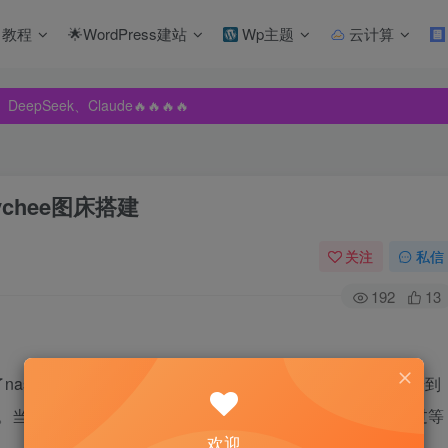
教程
🌟WordPress建站
Wp主题
云计算
pSeek、Claude🔥🔥🔥🔥
pSeek、Claude🔥🔥🔥🔥
pSeek、Claude🔥🔥🔥🔥
ychee图床搭建
关注
私信
192
13
nas，想着是否可以把自己的笔记通过存储在nas，进而同步到
程。当然，本教程也有很多不足，不够详细，很多地方一笔带过等
欢迎