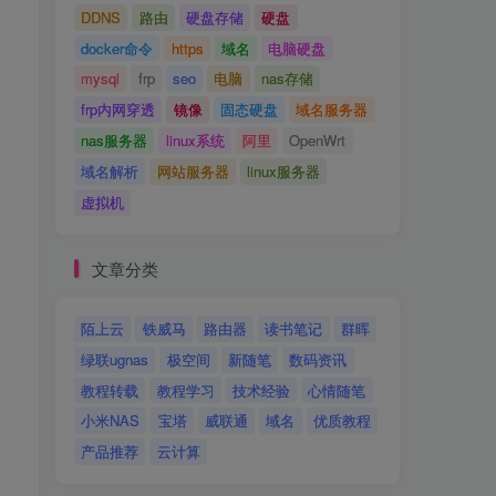
DDNS
路由
硬盘存储
硬盘
docker命令
https
域名
电脑硬盘
mysql
frp
seo
电脑
nas存储
frp内网穿透
镜像
固态硬盘
域名服务器
nas服务器
linux系统
阿里
OpenWrt
域名解析
网站服务器
linux服务器
虚拟机
文章分类
陌上云
铁威马
路由器
读书笔记
群晖
绿联ugnas
极空间
新随笔
数码资讯
教程转载
教程学习
技术经验
心情随笔
小米NAS
宝塔
威联通
域名
优质教程
产品推荐
云计算