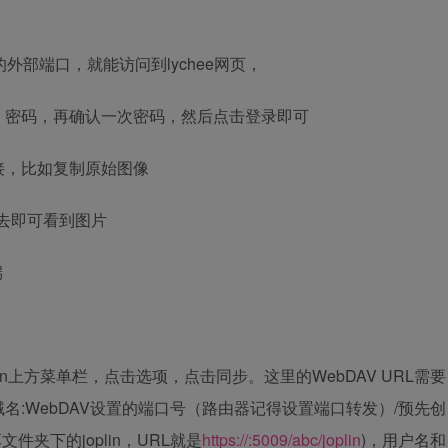
置的外部端口，就能访问到lychee网页，
，密码，再确认一次密码，然后点击登录即可
接，比如复制原始图像
进去即可看到图片
端
击joplin上方菜单栏，点击选项，点击同步。这里的WebDAV URL需要
/你的域名:WebDAV设置的端口号（路由器记得设置端口转发）/预先创
件夹下的joplin，URL就是
https://:5009/abc/joplin
)，用户名和