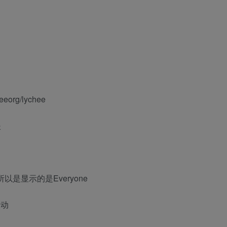
rg/lychee
夹
以是显示的是Everyone
启动