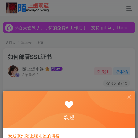
✅吞天雀AI助手，你的免费AI工作助手，支持gpt-4o、DeepSeek、Claude🔥🔥🔥🔥
✅吞天雀AI助手，你的免费AI工作助手，支持gpt-4o、DeepSeek、Claude🔥🔥🔥🔥
✅吞天雀AI助手，你的免费AI工作助手，支持gpt-4o、DeepSeek、Claude🔥🔥🔥🔥
首页
陌上云
正文
如何部署SSL证书
陌上烟雨遥
关注
私信
3年前发布
85
13
步骤3：宝塔内部署SSL证书文件
欢迎
登录宝塔 Web 面板，单击
网站
，即可进入 “网站管理” 页
面。
⚠️
如您未部署宝塔，可参考：宝塔安装文档
欢迎来到陌上烟雨遥的博客