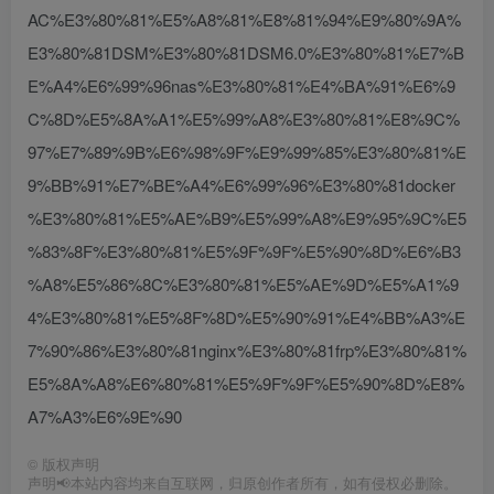
AC%E3%80%81%E5%A8%81%E8%81%94%E9%80%9A%
E3%80%81DSM%E3%80%81DSM6.0%E3%80%81%E7%B
E%A4%E6%99%96nas%E3%80%81%E4%BA%91%E6%9
C%8D%E5%8A%A1%E5%99%A8%E3%80%81%E8%9C%
97%E7%89%9B%E6%98%9F%E9%99%85%E3%80%81%E
9%BB%91%E7%BE%A4%E6%99%96%E3%80%81docker
%E3%80%81%E5%AE%B9%E5%99%A8%E9%95%9C%E5
%83%8F%E3%80%81%E5%9F%9F%E5%90%8D%E6%B3
%A8%E5%86%8C%E3%80%81%E5%AE%9D%E5%A1%9
4%E3%80%81%E5%8F%8D%E5%90%91%E4%BB%A3%E
7%90%86%E3%80%81nginx%E3%80%81frp%E3%80%81%
E5%8A%A8%E6%80%81%E5%9F%9F%E5%90%8D%E8%
A7%A3%E6%9E%90
©
版权声明
声明📢本站内容均来自互联网，归原创作者所有，如有侵权必删除。