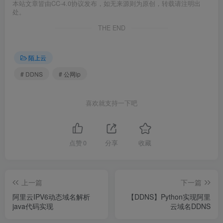
本站文章皆由CC-4.0协议发布，如无来源则为原创，转载请注明出
处。
THE END
陌上云
# DDNS
# 公网ip
喜欢就支持一下吧
点赞
0
分享
收藏
上一篇
下一篇
阿里云IPV6动态域名解析
【DDNS】Python实现阿里
java代码实现
云域名DDNS