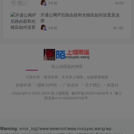
3年前
69
开通公网IP后路由器和光猫应如何设置及连
接
3年前
185
陌上烟雨遥的博客
万里长秋，落雪有客，又有多少烟雨，似如渺渺烟波
友链申请
隐私与声明
广告合作
关于我们
雨遥社
Copyright © 2023-2024
陌上烟雨遥
·
豫ICP备2022018256号-3
· 豫公
网安备41010502005755号 ·
Warning
: error_log(/www/wwwroot/www.moluyao.wang/wp-