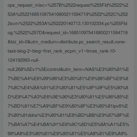
ops_request_misc=%257B%2522request%255Fid%2522%2
53A%2522168510975416800211594719%2522%252C%252
2scm%2522%253A%252220140713.130102334.pc%255Fbl
og.%2522%257D&request_id=168510975416800211594719
&biz_id=0&utm_medium=distribute.pc_search_result.none-
task-blog-2~blog~first_rank_ecpm_v1~times_rank-10-
124192993-null-
null.268%5Ev1%5Econtrol&utm_term=NAS%E3%80%81%E
7%BE%A4%E6%99%96%E3%80%81%E9%98%BF%E9%8
7%8C%E4%BA%91%E3%80%81%E5%9F%9F%E5%90%8
D%E8%A7%A3%E6%9E%90%E3%80%81%E5%86%85%E
7%BD%91%E7%A9%BF%E9%80%8F%E3%80%81ipv6%E
3%80%81ddns%E3%80%81%E8%BD%BB%E9%87%8F%E
7%BA%A7%E4%BA%91%E6%9C%8D%E5%8A%A1%E5%
99%A8%E3%80%81%E9%93%81%E5%A8%81%E9%A9%