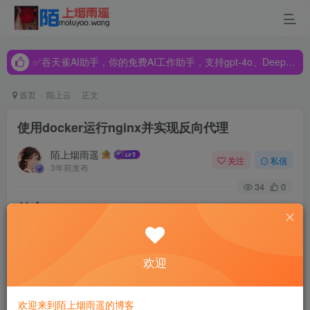
✅吞天雀AI助手，你的免费AI工作助手，支持gpt-4o、DeepSeek、Claude🔥🔥🔥🔥
✅吞天雀AI助手，你的免费AI工作助手，支持gpt-4o、DeepSeek、Claude🔥🔥🔥🔥
✅吞天雀AI助手，你的免费AI工作助手，支持gpt-4o、DeepSeek、Claude🔥🔥🔥🔥
首页
陌上云
正文
使用docker运行nginx并实现反向代理
陌上烟雨遥
关注
私信
3年前发布
34
0
前言：
我们知道，为了安全考虑，我们一般会设置反向代理，用来
欢迎
屏蔽应用程序真实的IP和端口号。在Linux系统上最常用的反
向代理就是Nginx。本篇文章中，我们会通过Docker容器分
欢迎来到陌上烟雨遥的博客
别运行一个Nginx-proxy容器和一个Nginx-web应用程序的容