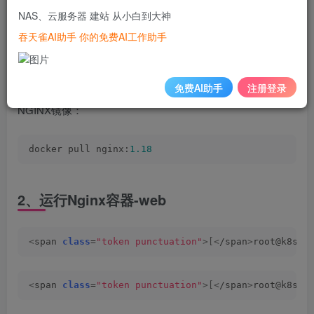
NAS、云服务器 建站 从小白到大神
器，然后设置反向代理
吞天雀AI助手 你的免费AI工作助手
1、获取Nginx镜像
免费AI助手
注册登录
要运行容器，首先需要有相应的镜像，使用下面的命令拉取
NGINX镜像：
docker pull nginx:
1.18
2、运行Nginx容器-web
<
span 
class
=
"token punctuation"
>[<
/span
>
root@k8s-m
<
span 
class
=
"token punctuation"
>[<
/span
>
root@k8s-m