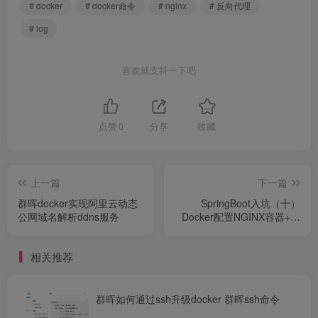
# docker
# docker命令
# nginx
# 反向代理
# log
喜欢就支持一下吧
点赞
0
分享
收藏
上一篇
下一篇
群晖docker实现阿里云动态
SpringBoot入坑（十）
公网域名解析ddns服务
Docker配置NGINX容器+配
置文件使用（反向代理）
相关推荐
群晖如何通过ssh升级docker 群晖ssh命令