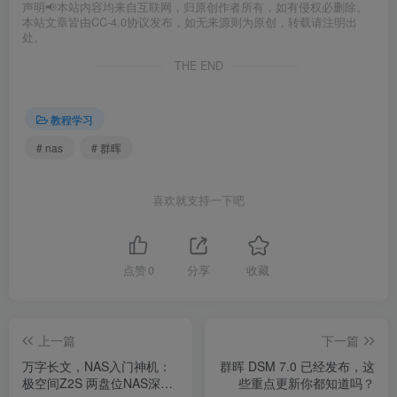
声明📢本站内容均来自互联网，归原创作者所有，如有侵权必删除。
本站文章皆由CC-4.0协议发布，如无来源则为原创，转载请注明出
处。
THE END
教程学习
# nas
# 群晖
喜欢就支持一下吧
点赞
0
分享
收藏
上一篇
下一篇
万字长文，NAS入门神机：
群晖 DSM 7.0 已经发布，这
极空间Z2S 两盘位NAS深度
些重点更新你都知道吗？