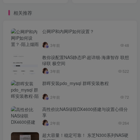
测评
相关推荐
公网IP和内网IP如何设置？
3年前
48
教你设配置NAS静态IP-超详细-海康智存 联想
绿联 极空间
3年前
522
群晖安装pdo_mysql 群晖安装教程
2年前
72
高性价比NAS绿联DX4600搭建与设置心得分
享
2年前
264
超大容量！稳定可靠！ 东芝N300系列NAS硬