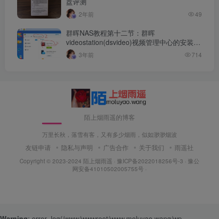
盘评测
2年前
49
群晖NAS教程第十二节：群晖
videostation(dsvideo)视频管理中心的安装和
配置
3年前
714
陌上烟雨遥的博客
万里长秋，落雪有客，又有多少烟雨，似如渺渺烟波
友链申请
隐私与声明
广告合作
关于我们
雨遥社
Copyright © 2023-2024
陌上烟雨遥
·
豫ICP备2022018256号-3
· 豫公
网安备41010502005755号 ·
Warning
: error_log(/www/wwwroot/www.moluyao.wang/wp-