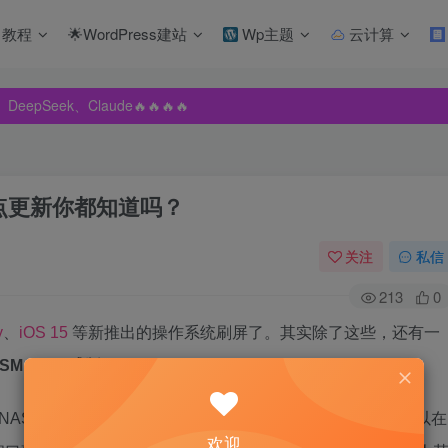
教程
🌟WordPress建站
Wp主题
云计算
pSeek、Claude🔥🔥🔥🔥
pSeek、Claude🔥🔥🔥🔥
pSeek、Claude🔥🔥🔥🔥
些重点更新你都知道吗？
关注
私信
213
0
y
、
iOS 15
等新推出的操作系统刷屏了。其实除了这些，还有一
SM 7.0 正式版
。
 NAS 界的影响力还是能比肩苹果、微软的。
群晖 NAS
之所以在
欢迎