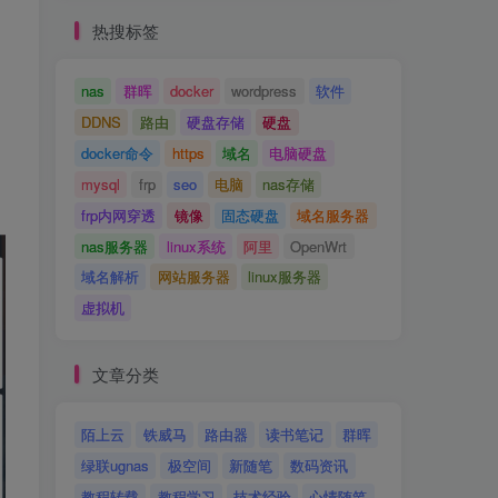
热搜标签
nas
群晖
docker
wordpress
软件
DDNS
路由
硬盘存储
硬盘
docker命令
https
域名
电脑硬盘
mysql
frp
seo
电脑
nas存储
frp内网穿透
镜像
固态硬盘
域名服务器
nas服务器
linux系统
阿里
OpenWrt
域名解析
网站服务器
linux服务器
虚拟机
文章分类
陌上云
铁威马
路由器
读书笔记
群晖
绿联ugnas
极空间
新随笔
数码资讯
教程转载
教程学习
技术经验
心情随笔