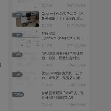
3年前
2737人已阅读
Openwrt 作为旁路网关（不
TOP6
是旁路由！！）正确配置方
法，性能测试 —— 破解迷思
3年前
2517人已阅读
群晖安装
TOP7
OpenWrt（iStoreOS）构建
旁路由配置
3年前
2491人已阅读
NAS硬盘用哪种好？希捷酷
TOP8
狼、银河、西数红盘对比
2年前
2284人已阅读
网
爱快(ikuai)路由系统、云平
TOP9
台，企业版、免费版功能对
比
2年前
2058人已阅读
移动宽带配置IPV6环境，通
TOP10
过外网访问群晖NAS
3年前
1960人已阅读