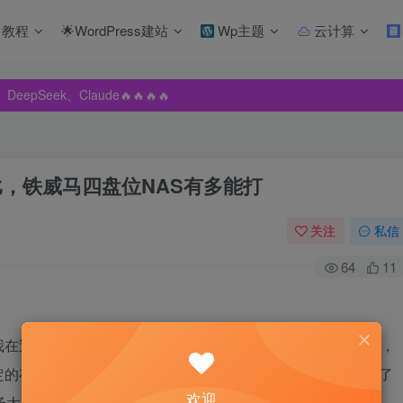
教程
🌟WordPress建站
Wp主题
云计算
pSeek、Claude🔥🔥🔥🔥
pSeek、Claude🔥🔥🔥🔥
pSeek、Claude🔥🔥🔥🔥
比，铁威马四盘位NAS有多能打
关注
私信
64
11
在过去两年里开始上手NAS这个昔日门槛相当高的数码设备，
定的存储品质给逼上了梁山。虽然我专业知识不给力，但赶上了
欢迎
场太卷，造福用户。