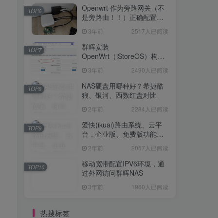
Openwrt 作为旁路网关（不
TOP6
是旁路由！！）正确配置方
法，性能测试 —— 破解迷思
3年前
2517人已阅读
群晖安装
TOP7
OpenWrt（iStoreOS）构建
旁路由配置
3年前
2490人已阅读
NAS硬盘用哪种好？希捷酷
TOP8
狼、银河、西数红盘对比
2年前
2284人已阅读
爱快(ikuai)路由系统、云平
TOP9
台，企业版、免费版功能对
比
2年前
2057人已阅读
移动宽带配置IPV6环境，通
TOP10
过外网访问群晖NAS
3年前
1960人已阅读
热搜标签