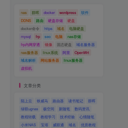
nas
群晖
docker
wordpress
软件
DDNS
路由
硬盘存储
硬盘
docker命令
https
域名
电脑硬盘
mysql
frp
seo
电脑
nas存储
frp内网穿透
镜像
固态硬盘
域名服务器
nas服务器
linux系统
阿里
OpenWrt
域名解析
网站服务器
linux服务器
虚拟机
文章分类
陌上云
铁威马
路由器
读书笔记
群晖
绿联ugnas
极空间
新随笔
数码资讯
教程转载
教程学习
技术经验
心情随笔
小米NAS
宝塔
威联通
域名
优质教程