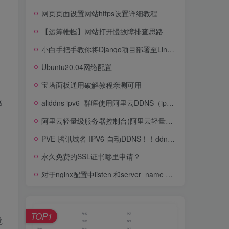
网页页面设置网站https设置详细教程
【运筹帷幄】网站打开慢故障排查思路
小白手把手教你将Django项目部署至Linux(Ubuntu20.04)云服务器（Nginx+uwsgi），大佬请指教
Ubuntu20.04网络配置
宝塔面板通用破解教程亲测可用
格
aliddns ipv6_群晖使用阿里云DDNS（ipv4和ipv6）
阿里云轻量级服务器控制台(阿里云轻量级服务器使用教程)
PVE-腾讯域名-IPV6-自动DDNS！！ddnspod！！
永久免费的SSL证书哪里申请？
对于nginx配置中listen 和server_name 的理解
TOP1
觉