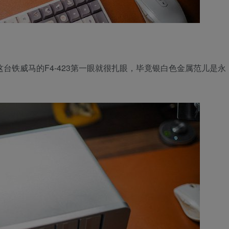
台铁威马的F4-423第一眼就很扎眼，毕竟银白色金属范儿是永