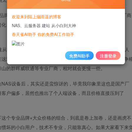
家品牌的产品，因为越来越多个人用户关注到这个市场，所以厂商
欢迎来到陌上烟雨遥的博客
化；设备启动不直观？调整；用户不会公网IP？直接通过
NAS、云服务器 建站 从小白到大神
吞天雀AI助手 你的免费AI工作助手
速从技术大佬的玩物，变成了普通用户也能比较轻松上手的私人
免费AI助手
注册登录
在这波技术浪潮里，相信大家看到最为积极的都是希望改变竞争
泰山的群晖威联通等专业厂商，相对就会更慢一些。
NAS设备后，其实还是蛮惊讶的，毕竟我印象里这也是国产厂
级客户偏多，居然也推出了个人端设备，而且价格直接压到了
下这个专业品牌+大众价格的组合，到底是卷上加卷，还是画虎不
力惯坏的小白用户，技术不专业，只能靠真心。如果大家看下来