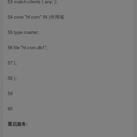
53 match-clients { any; };
54 zone "hf.com" IN {作用域
55 type master;
56 file "hf.com.db1";
57 };
58 };
59
60
重启服务: