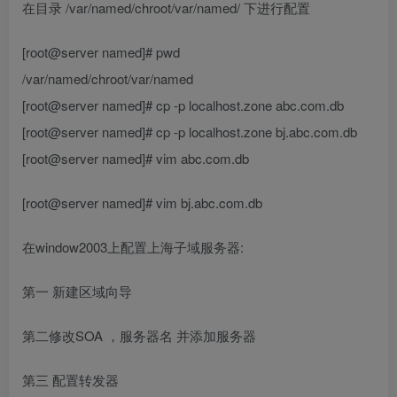
在目录 /var/named/chroot/var/named/ 下进行配置
[root@server named]# pwd
/var/named/chroot/var/named
[root@server named]# cp -p localhost.zone abc.com.db
[root@server named]# cp -p localhost.zone bj.abc.com.db
[root@server named]# vim abc.com.db
[root@server named]# vim bj.abc.com.db
在window2003上配置上海子域服务器:
第一 新建区域向导
第二修改SOA ，服务器名 并添加服务器
第三 配置转发器