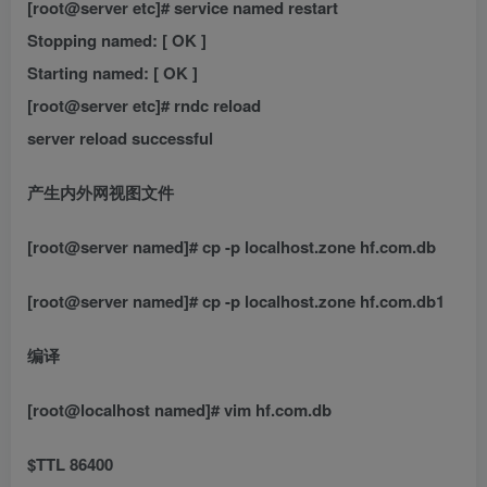
[root@server etc]# service named restart
Stopping named: [ OK ]
Starting named: [ OK ]
[root@server etc]# rndc reload
server reload successful
产生内外网视图文件
[root@server named]# cp -p localhost.zone hf.com.db
[root@server named]# cp -p localhost.zone hf.com.db1
编译
[root@localhost named]# vim hf.com.db
$TTL 86400