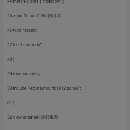
44 match-clients { intelecom; };
45 zone "hf.com" IN {作用域
46 type master;
47 file "hf.com.db";
48 };
49 recursion yes;
50 include "/etc/named.rfc1912.zones";
51 };
52 view external {外部视图