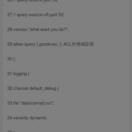
27 // query-source-v6 port 53;
28 version "what want you do?";
29 allow-query { goodman; }; ACL作用域应用
30 };
31 logging {
32 channel default_debug {
33 file "data/named.run";
34 severity dynamic;