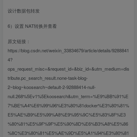
设计数据包转发
6）设置 NAT转换并查看
原文链接：
https://blog.csdn.net/weixin_33834679/article/details/9288841
4?
ops_request_misc=&request_id=&biz_id=&utm_medium=dis
tribute.pc_search_result.none-task-blog-
2~blog~koosearch~default-2-92888414-null-
null.268%5Ev1%5Ekoosearch&utm_term=%E9%BB%91%E
7%BE%A4%E6%99%96%E3%80%81docker%E3%80%81%
E5%AE%B9%E5%99%A8%E9%95%9C%E5%83%8F%E3
%80%81%E5%9F%9F%E5%90%8D%E6%B3%A8%E5%86
%8C%E3%80%81%E5%AE%9D%E5%A1%94%E3%80%81