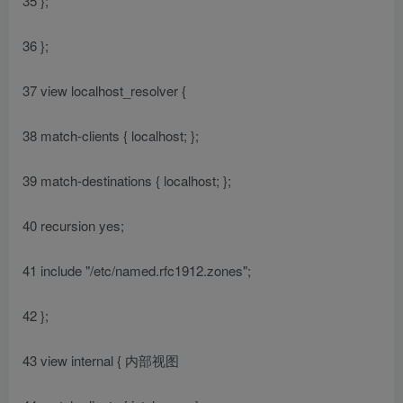
35 };
36 };
37 view localhost_resolver {
38 match-clients { localhost; };
39 match-destinations { localhost; };
40 recursion yes;
41 include "/etc/named.rfc1912.zones";
42 };
43 view internal { 内部视图