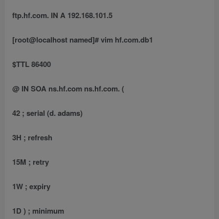
ftp.hf.com. IN A 192.168.101.5
[root@localhost named]# vim hf.com.db1
$TTL 86400
@ IN SOA ns.hf.com ns.hf.com. (
42 ; serial (d. adams)
3H ; refresh
15M ; retry
1W ; expiry
1D ) ; minimum