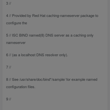
3 //
4 // Provided by Red Hat caching-nameserver package to
configure the
5 // ISC BIND named(8) DNS server as a caching only
nameserver
6 // (as a localhost DNS resolver only).
7 //
8 // See /usr/share/doc/bind*/sample/ for example named
configuration files.
9 //