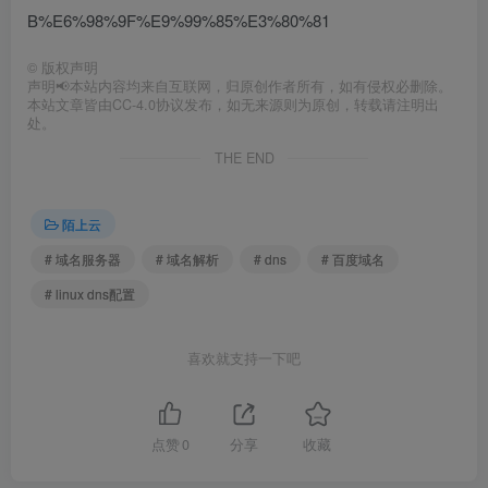
B%E6%98%9F%E9%99%85%E3%80%81
©
版权声明
声明📢本站内容均来自互联网，归原创作者所有，如有侵权必删除。
本站文章皆由CC-4.0协议发布，如无来源则为原创，转载请注明出
处。
THE END
陌上云
# 域名服务器
# 域名解析
# dns
# 百度域名
# linux dns配置
喜欢就支持一下吧
点赞
0
分享
收藏