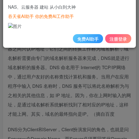
采用类似目录树的等级结构。域名服务器为客户机/服务器模
NAS、云服务器 建站 从小白到大神
式中的服务器方，它主要有两种形式：主服务器和转发服务
吞天雀AI助手 你的免费AI工作助手
器。将域名映射为IP地址的过程就称为“域名解析”。在
Internet上域名与IP地址之间是一对一（或者多对一）的，也
免费AI助手
注册登录
可采用DNS轮循实现一对多，域名虽然便于人们记忆，但机
器之间只认IP地址，它们之间的转换工作称为域名解析，域
名解析需要由专门的域名解析服务器来完成，DNS就是进行
域名解析的服务器。DNS 命名用于 Internet的 TCP/IP网络
中，通过用户友好的名称查找计算机和服务。当用户在应用
程序中输入 DNS 名称时，DNS 服务可以将此名称解析为与
之相关的其他信息，如 IP 地址。因为，你在上网时输入的网
址，是通过域名解析系统解析找到了相对应的IP地址，这样
才能上网。其实，域名的最终指向是IP。（摘自百度
DNS分为Client和Server，Client扮演发问的角色，也就是问
Server一个Domain Name，而Server必须要回答此Domain