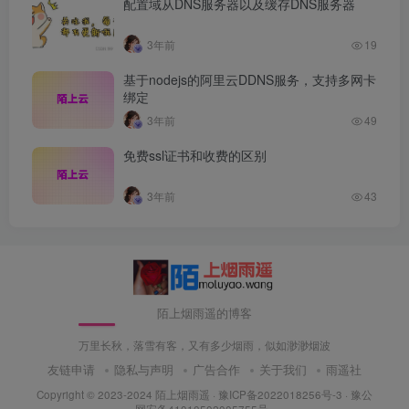
配置域从DNS服务器以及缓存DNS服务器
3年前
19
基于nodejs的阿里云DDNS服务，支持多网卡
绑定
3年前
49
免费ssl证书和收费的区别
3年前
43
陌上烟雨遥的博客
万里长秋，落雪有客，又有多少烟雨，似如渺渺烟波
友链申请
隐私与声明
广告合作
关于我们
雨遥社
Copyright © 2023-2024
陌上烟雨遥
·
豫ICP备2022018256号-3
· 豫公