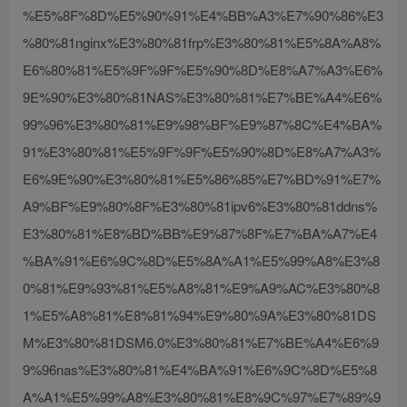
%E5%8F%8D%E5%90%91%E4%BB%A3%E7%90%86%E3
%80%81nginx%E3%80%81frp%E3%80%81%E5%8A%A8%
E6%80%81%E5%9F%9F%E5%90%8D%E8%A7%A3%E6%
9E%90%E3%80%81NAS%E3%80%81%E7%BE%A4%E6%
99%96%E3%80%81%E9%98%BF%E9%87%8C%E4%BA%
91%E3%80%81%E5%9F%9F%E5%90%8D%E8%A7%A3%
E6%9E%90%E3%80%81%E5%86%85%E7%BD%91%E7%
A9%BF%E9%80%8F%E3%80%81ipv6%E3%80%81ddns%
E3%80%81%E8%BD%BB%E9%87%8F%E7%BA%A7%E4
%BA%91%E6%9C%8D%E5%8A%A1%E5%99%A8%E3%8
0%81%E9%93%81%E5%A8%81%E9%A9%AC%E3%80%8
1%E5%A8%81%E8%81%94%E9%80%9A%E3%80%81DS
M%E3%80%81DSM6.0%E3%80%81%E7%BE%A4%E6%9
9%96nas%E3%80%81%E4%BA%91%E6%9C%8D%E5%8
A%A1%E5%99%A8%E3%80%81%E8%9C%97%E7%89%9