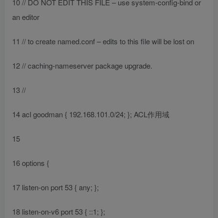
10 // DO NOT EDIT THIS FILE – use system-config-bind or
an editor
11 // to create named.conf – edits to this file will be lost on
12 // caching-nameserver package upgrade.
13 //
14 acl goodman { 192.168.101.0/24; }; ACL作用域
15
16 options {
17 listen-on port 53 { any; };
18 listen-on-v6 port 53 { ::1; };