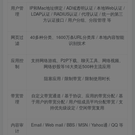
用户管
IP
和
Mac
地址绑定
/ AD
域透明认证
/
本地
Web
认证
/
理
LDAP
认证
/ RADIUS
认证
/
代理认证
/
统一的第三
方认证接口
/
用户分组、分段管理
等
网页过
40
多种分类、
1600
万条
URL
分类库
/
本地内容智能
滤
识别技术
应用控
支持网络游戏、
P2P
下载、聊天工具、网络视频、
制
网络炒股等
16
大类近
500
种主流应用
阻塞应用
/
限制带宽
/
限制使用时长
带宽管
自定义带宽通道
/
基于协议、应用的带宽分配
/
基
理
于用户的带宽分配
/
用户组成员平均分配带宽
/
支
持优先级设定
/
空闲带宽复用
内容审
Email / Web mail / BBS / MSN / Yahoo
通
/ QQ
等
计