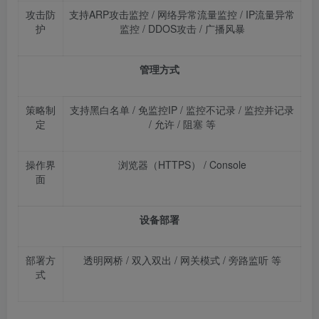
攻击防
支持
ARP
攻击监控
/
网络异常流量监控
/ IP
流量异常
护
监控
/ DDOS
攻击
/
广播风暴
管理方式
策略制
支持黑白名单
/
免监控
IP /
监控不记录
/
监控并记录
定
/
允许
/
阻塞
等
操作界
浏览器（
HTTPS
）
/ Console
面
设备部署
部署方
透明网桥
/
双入双出
/
网关模式
/
旁路监听
等
式