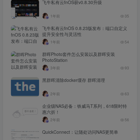
飞牛私有云fnOS获v0.8.30升级
1年前
35
飞牛私有云fnOS 0.8.23版发布：端口自定义
提升安全性与灵活性
1年前
54
群晖Photo套件怎么安装以及群晖安装
PhotoStation
3年前
93
黑群晖清除docker缓存 群晖清理
2年前
63
企业级NAS必备：铁威马T系列，618限时特
惠六折！
2年前
56
​QuickConnect：让随处访问NAS更简单