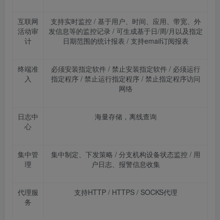
互联网
支持实时监控
/
基于用户、时间、应用、带宽、外
活动审
发信息等的监控记录
/
可生成基于日
/
周
/
月以及指定
计
日期范围的统计报表
/
支持
email
订阅报表
终端准
必须安装指定软件
/
禁止安装指定软件
/
必须运行
入
指定程序
/
禁止运行指定程序
/
禁止指定程序访问
网络
日志中
海量存储，离线查询
心
集中管
集中制定、下发策略
/
分支机构设备状态监控
/
用
理
户日志、报警信息收集
代理服
支持
HTTP / HTTPS / SOCKS
代理
务