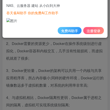
Docker和虚拟机有各自擅长的领域，在软件开发、测试场景
NAS、云服务器 建站 从小白到大神
和生产运维场景中各有优劣势：
吞天雀AI助手 你的免费AI工作助手
1、Docker启动快速属于秒级别，虚拟机通常需要几分钟去
免费AI助手
注册登录
启动;
2、Docker需要的资源更少，Docker在操作系统级别进行虚
拟化，Docker容器和内核交互，几乎没有性能损耗，而虚拟
机就差了很多;
3、Docker更轻量，Docker的架构可以共用一个内核与共享
应用程序库，所占内存极小;同样的硬件环境，Docker运行的
镜像数远多于虚拟机数量，对系统的利用率非常高;
4、与虚拟机相比，Docker隔离性更弱，Docker属于进程之
间的隔离，虚拟机可实现系统级别隔离;