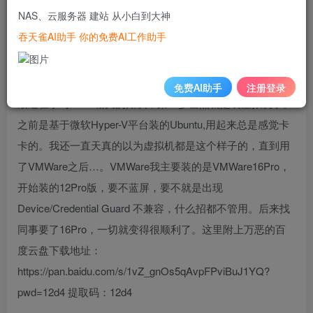
NAS、云服务器 建站 从小白到大神
吞天雀AI助手 你的免费AI工作助手
图片来自互联网
1.起因
免费AI助手
注册登录
最近在学习Linux相关的知识，第一步当然就是装虚拟机了。
之前是基于微软Hyper-V平台装的Ubuntu,用起来总是感觉卡
卡的。我还一直天真的以为虚拟机都是这个样子的，直到用
了VMWare之后…。VMWare我主要装的是VMWare16Pro，
开始装的12Pro版，要不蓝屏，要不就是出现
Device/Credential Guard 不兼容，什么招都不管用。后来找
同事要了16Pro，一切就变得很顺利了。这里附上万恶的百
度云盘下载地址：
https://pan.baidu.com/s/1vZ_gnOs5qAvpFPviBuJ1YQ?
pwd=12d4 提取码：12d4