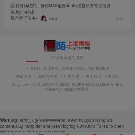
群晖NAS配合Joplin搭建私有笔记服务
1年前
60
陌上烟雨遥的博客
万里长秋，落雪有客，又有多少烟雨，似如渺渺烟波
友链申请
隐私与声明
广告合作
关于我们
雨遥社
Copyright © 2023-2024
陌上烟雨遥
·
豫ICP备2022018256号-3
· 豫公
网安备41010502005755号 ·
Warning
: error_log(/www/wwwroot/www.moluyao.wang/wp-
content/plugins/spider-analyser/#log/log-0819.txt): Failed to open
stream: No such file or directory in