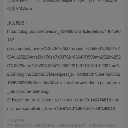
使用VMWare。
原文链接：
https://blog.csdn.net/weixin_43988887/article/details/1404546
18?
ops_request_misc=%257B%2522request%255Fid%2522%2
53A%252204dfaf3d156ee7a93762168645f3508a%2522%252
C%2522scm%2522%253A%252220140713.130102334.pc%
255Fblog.%2522%257D&request_id=04dfaf3d156ee7a93762
168645f3508a&biz_id=0&utm_medium=distribute.pc_search
_result.none-task-blog-
2~blog~first_rank_ecpm_v1~times_rank-30-140454618-null-
null.nonecase&utm_term=%E9%A3%9E%E7%89%9BOS
©
版权声明
声明📢本站内容均来自互联网，归原创作者所有，如有侵权必删除。