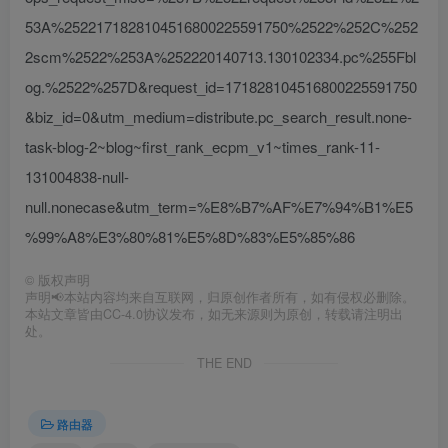
53A%2522171828104516800225591750%2522%252C%252
2scm%2522%253A%252220140713.130102334.pc%255Fbl
og.%2522%257D&request_id=171828104516800225591750
&biz_id=0&utm_medium=distribute.pc_search_result.none-
task-blog-2~blog~first_rank_ecpm_v1~times_rank-11-
131004838-null-
null.nonecase&utm_term=%E8%B7%AF%E7%94%B1%E5
%99%A8%E3%80%81%E5%8D%83%E5%85%86
©
版权声明
声明📢本站内容均来自互联网，归原创作者所有，如有侵权必删除。
本站文章皆由CC-4.0协议发布，如无来源则为原创，转载请注明出
处。
THE END
路由器