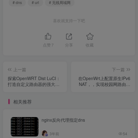
# dns
# url
# 无线局域网
喜欢就支持一下吧
点赞
7
分享
收藏
上一篇
下一篇
探索OpenWRT Dist LuCI：
在OpenWrt上配置原生IPv6
打造自定义路由器的强大工
NAT，，实现校园网路由器
具
使用ipv6
相关推荐
nginx反向代理指定dns
3年前
54