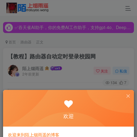
✅吞天雀AI助手，你的免费AI工作助手，支持gpt-4o、DeepSeek、Claude🔥🔥🔥🔥
✅吞天雀AI助手，你的免费AI工作助手，支持gpt-4o、DeepSeek、Claude🔥🔥🔥🔥
✅吞天雀AI助手，你的免费AI工作助手，支持gpt-4o、DeepSeek、Claude🔥🔥🔥🔥
首页
路由器
正文
【教程】路由器自动定时登录校园网
陌上烟雨遥
关注
私信
2年前更新
134
7
转载请注明出处：小锋学长生活大爆炸
[xfxuezhang.cn]
欢迎
前景提要
欢迎来到陌上烟雨遥的博客
Python脚本