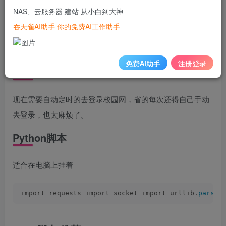
NAS、云服务器 建站 从小白到大神
Shell脚本(推荐)
吞天雀AI助手 你的免费AI工作助手
路由器挂机
免费AI助手
注册登录
前景提要
现在需要自动定时的去登录校园网，省的每次还得自己手动
去登录，也太麻烦了。
Python脚本
适合在电脑上挂着
import requests import socket import urllib.
parse
 