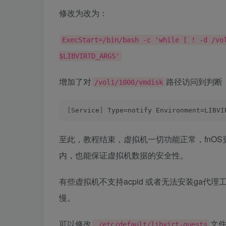
修改为改为：
ExecStart=/bin/bash -c 'while [ ! -d /vo
$LIBVIRTD_ARGS'
增加了对
路径访问到判断
/vol1/1000/vmdisk
[
Service
]
 Type=notify Environment=LIBVI
至此，教程结束，虚拟机一切功能正常，fnO
内，也能保证虚拟机数据的安全性。
有些虚拟机不支持acpid 或者无法安装ga代
慢。
可以
修改
文
/etc/default/libvirt-guests