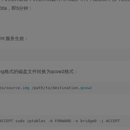
00s，即5分钟：
rt 服务生效：
g格式的磁盘文件转换为qcow2格式：
to/source.
img
 /path/to/destination.
qcow2
ACCEPT sudo iptables -A FORWARD -o bridge0 -j ACCEPT