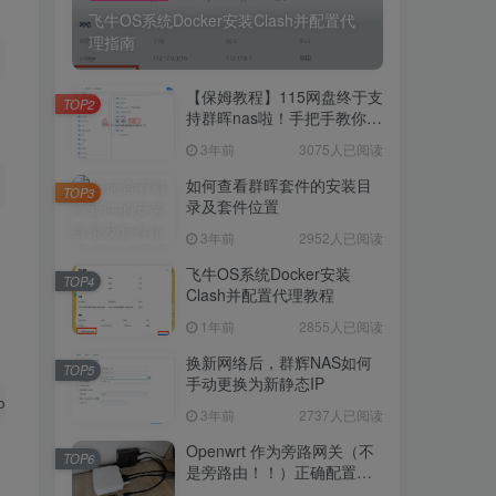
飞牛OS系统Docker安装Clash并配置代
理指南
5246人已阅读
飞牛OS系统Docker安装Clash并配置代
【保姆教程】115网盘终于支
理指南
TOP2
持群晖nas啦！手把手教你群
晖NAS-docker安装115网
3年前
3075人已阅读
【保姆教程】115网盘终于支
盘！
TOP2
持群晖nas啦！手把手教你群
如何查看群晖套件的安装目
TOP3
晖NAS-docker安装115网
录及套件位置
3年前
3075人已阅读
盘！
3年前
2952人已阅读
如何查看群晖套件的安装目
TOP3
录及套件位置
飞牛OS系统Docker安装
TOP4
Clash并配置代理教程
3年前
2952人已阅读
1年前
2855人已阅读
飞牛OS系统Docker安装
TOP4
Clash并配置代理教程
换新网络后，群辉NAS如何
TOP5
手动更换为新静态IP
1年前
2855人已阅读
or.
d
/usr.
sbin
.
libvirtd
3年前
2737人已阅读
换新网络后，群辉NAS如何
TOP5
手动更换为新静态IP
Openwrt 作为旁路网关（不
TOP6
是旁路由！！）正确配置方
3年前
2737人已阅读
法，性能测试 —— 破解迷思