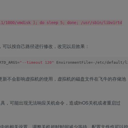
l1/1000/vmdisk ]; do sleep 5; done; /usr/sbin/libvirtd
，可以按自己路径进行修改，改完以后效果：
RTD_ARGS=
"--timeout 120"
 EnvironmentFile=-/etc/default/l
S更新不会影响虚拟机的使用，虚拟机的磁盘文件在飞牛的存储池
理工具，可能出现无法响应关机命令，造成fnOS关机或者重启过
件中的相关设置，
调整关机超时时间减少等待，配置文件也
可以