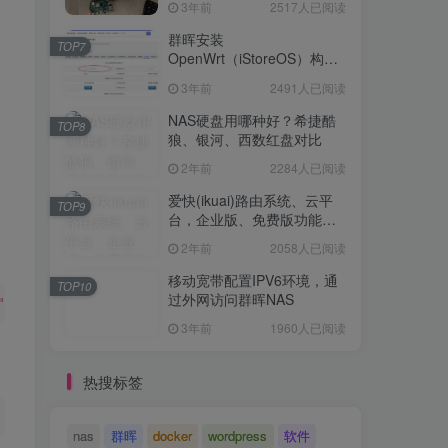
3年前
2517人已阅读
Openwrt 作为旁路网关（不
TOP6
是旁路由！！）正确配置方
群晖安装
TOP7
法，性能测试 —— 破解迷思
OpenWrt（iStoreOS）构建
3年前
2517人已阅读
旁路由配置
3年前
2491人已阅读
群晖安装
TOP7
OpenWrt（iStoreOS）构建
NAS硬盘用哪种好？希捷酷
TOP8
旁路由配置
狼、银河、西数红盘对比
3年前
2491人已阅读
2年前
2284人已阅读
NAS硬盘用哪种好？希捷酷
TOP8
狼、银河、西数红盘对比
爱快(ikuai)路由系统、云平
TOP9
台，企业版、免费版功能对
2年前
2284人已阅读
比
2年前
2058人已阅读
爱快(ikuai)路由系统、云平
TOP9
台，企业版、免费版功能对
移动宽带配置IPV6环境，通
TOP10
比
过外网访问群晖NAS
2年前
2058人已阅读
"bridge0"
 accept
3年前
1960人已阅读
移动宽带配置IPV6环境，通
TOP10
过外网访问群晖NAS
热搜标签
3年前
1960人已阅读
nas
群晖
docker
wordpress
软件