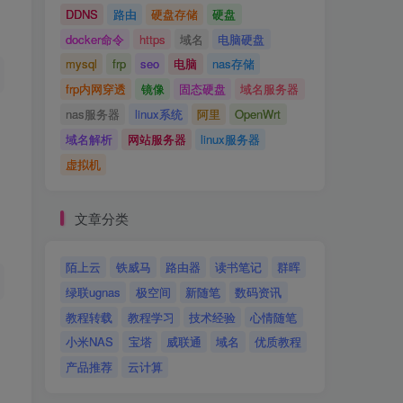
DDNS
路由
硬盘存储
硬盘
docker命令
https
域名
电脑硬盘
mysql
frp
seo
电脑
nas存储
frp内网穿透
镜像
固态硬盘
域名服务器
nas服务器
linux系统
阿里
OpenWrt
域名解析
网站服务器
linux服务器
虚拟机
文章分类
陌上云
铁威马
路由器
读书笔记
群晖
绿联ugnas
极空间
新随笔
数码资讯
教程转载
教程学习
技术经验
心情随笔
小米NAS
宝塔
威联通
域名
优质教程
产品推荐
云计算