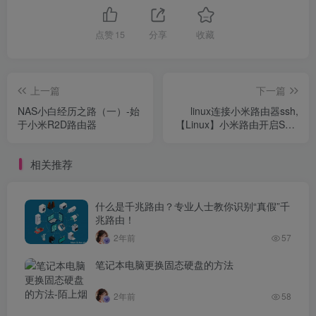
点赞
15
分享
收藏
上一篇
下一篇
NAS小白经历之路（一）-始
linux连接小米路由器ssh,
于小米R2D路由器
【Linux】小米路由开启SSH
访问权限
相关推荐
什么是千兆路由？专业人士教你识别“真假”千
兆路由！
2年前
57
笔记本电脑更换固态硬盘的方法
2年前
58