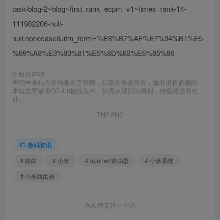
task-blog-2~blog~first_rank_ecpm_v1~times_rank-14-
111982206-null-
null.nonecase&utm_term=%E8%B7%AF%E7%94%B1%E5
%99%A8%E3%80%81%E5%8D%83%E5%85%86
©
版权声明
声明📢本站内容均来自互联网，归原创作者所有，如有侵权必删除。
本站文章皆由CC-4.0协议发布，如无来源则为原创，转载请注明出
处。
THE END
数码资讯
# 路由
# 小米
# openwrt路由器
# 小米系统
# 小米路由器
喜欢就支持一下吧