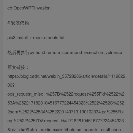
cd OpenWRTInvasion
# 安装依赖
pip3 install -r requirements.txt
然后再执行python3 remote_command_execution_vulnerab
原文链接：
https://blog.csdn.net/weixin_35728286/article/details/1119822
06?
ops_request_misc=%257B%2522request%255Fid%2522%2
53A%2522171828104516777224454323%2522%252C%252
2scm%2522%253A%252220140713.130102334.pc%255Fbl
og.%2522%257D&request_id=171828104516777224454323
&biz_id=0&utm_medium=distribute.pc_search_result.none-