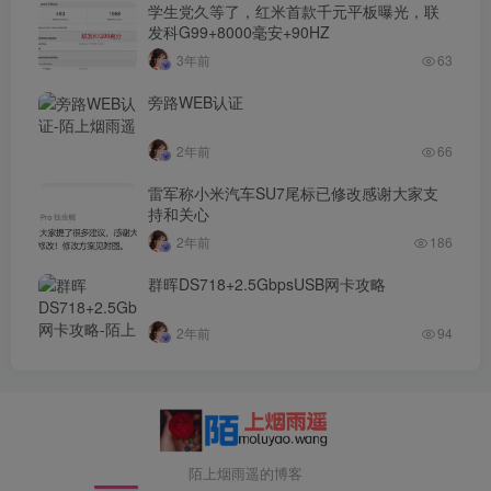
学生党久等了，红米首款千元平板曝光，联
发科G99+8000毫安+90HZ
3年前
63
旁路WEB认证
2年前
66
雷军称小米汽车SU7尾标已修改感谢大家支
持和关心
2年前
186
群晖DS718+2.5GbpsUSB网卡攻略
2年前
94
陌上烟雨遥的博客