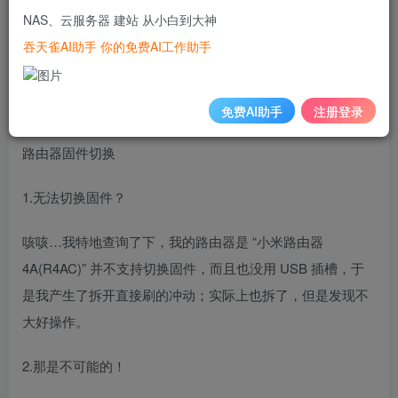
赖都在国外，虽然也有国内的源，但是也常用例外情况，因
NAS、云服务器 建站 从小白到大神
此下载依赖时比较慢；(所以，懂我意思吧)
吞天雀AI助手 你的免费AI工作助手
然后我并不想在挂客户端，并且要局域网都能用，因此就产
生了这个想法
免费AI助手
注册登录
路由器固件切换
1.无法切换固件？
咳咳…我特地查询了下，我的路由器是 “小米路由器
4A(R4AC)” 并不支持切换固件，而且也没用 USB 插槽，于
是我产生了拆开直接刷的冲动；实际上也拆了，但是发现不
大好操作。
2.那是不可能的！