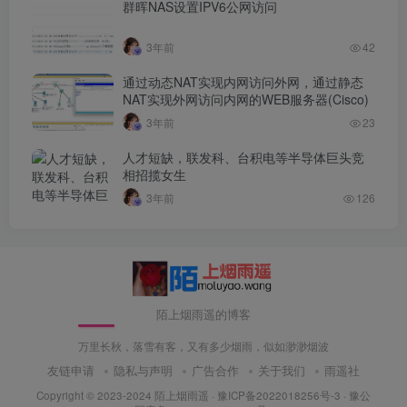
群晖NAS设置IPV6公网访问
3年前
42
通过动态NAT实现内网访问外网，通过静态
NAT实现外网访问内网的WEB服务器(Cisco)
3年前
23
人才短缺，联发科、台积电等半导体巨头竞
相招揽女生
3年前
126
陌上烟雨遥的博客
万里长秋，落雪有客，又有多少烟雨，似如渺渺烟波
友链申请
隐私与声明
广告合作
关于我们
雨遥社
Copyright © 2023-2024
陌上烟雨遥
·
豫ICP备2022018256号-3
· 豫公