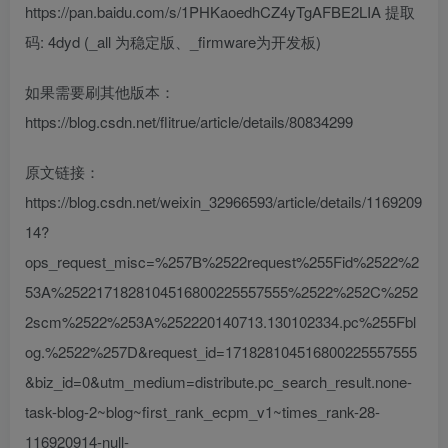
https://pan.baidu.com/s/1PHKaoedhCZ4yTgAFBE2LIA 提取
码: 4dyd (_all 为稳定版、_firmware为开发板)
如果需要刷其他版本：
https://blog.csdn.net/flitrue/article/details/80834299
原文链接：
https://blog.csdn.net/weixin_32966593/article/details/1169209
14?
ops_request_misc=%257B%2522request%255Fid%2522%2
53A%2522171828104516800225557555%2522%252C%252
2scm%2522%253A%252220140713.130102334.pc%255Fbl
og.%2522%257D&request_id=171828104516800225557555
&biz_id=0&utm_medium=distribute.pc_search_result.none-
task-blog-2~blog~first_rank_ecpm_v1~times_rank-28-
116920914-null-