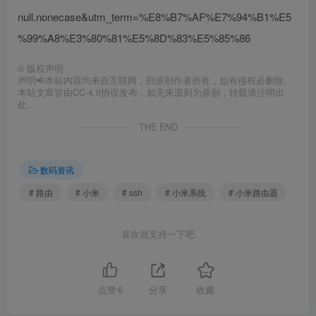
null.nonecase&utm_term=%E8%B7%AF%E7%94%B1%E5
%99%A8%E3%80%81%E5%8D%83%E5%85%86
©
版权声明
声明📢本站内容均来自互联网，归原创作者所有，如有侵权必删除。
本站文章皆由CC-4.0协议发布，如无来源则为原创，转载请注明出
处。
THE END
数码资讯
# 路由
# 小米
# ssh
# 小米系统
# 小米路由器
喜欢就支持一下吧
点赞
6
分享
收藏