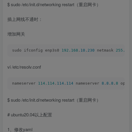
$ sudo /etc/init.d/networking restart（重启网卡）
插上网线不通时：
增加网关
sudo ifconfig enp3s0 
192.168
.
10
.
230
 netmask 
255.25
vi /etc/resolv.conf
nameserver 
114.114
.
114
.
114
 nameserver 
8
.
8
.
8
.
8
 opti
$ sudo /etc/init.d/networking restart（重启网卡）
# ubuntu20.04以上配置
1、修改yaml