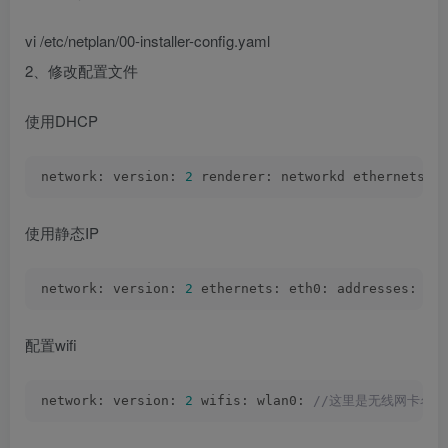
vi /etc/netplan/00-installer-config.yaml
2、修改配置文件
使用DHCP
network: version: 
2
 renderer: networkd ethernets: 
使用静态IP
network: version: 
2
 ethernets: eth0: addresses: 
[
1
配置wifi
network: version: 
2
 wifis: wlan0:
 //这里是无线网卡名字，可以通