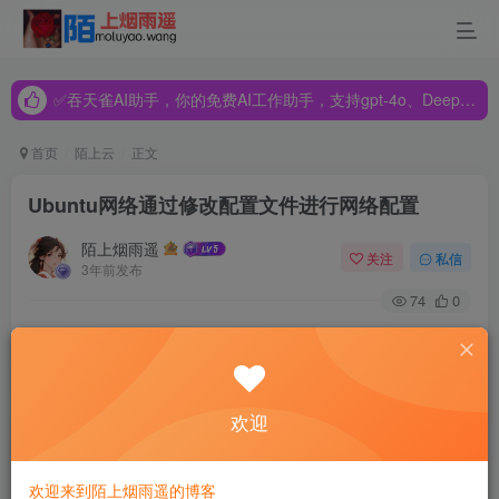
✅吞天雀AI助手，你的免费AI工作助手，支持gpt-4o、DeepSeek、Claude🔥🔥🔥🔥
✅吞天雀AI助手，你的免费AI工作助手，支持gpt-4o、DeepSeek、Claude🔥🔥🔥🔥
✅吞天雀AI助手，你的免费AI工作助手，支持gpt-4o、DeepSeek、Claude🔥🔥🔥🔥
首页
陌上云
正文
Ubuntu网络通过修改配置文件进行网络配置
陌上烟雨遥
关注
私信
3年前发布
74
0
buntu系统进行网络配置有的时候用图形界面不起作用，这种
情况下可以直接修改某些启动脚本或配置文件
欢迎
Ubuntu系统进行网络配置涉及到几个配置文件
1./etc/network/interfaces 2./etc/resolv.conf
欢迎来到陌上烟雨遥的博客