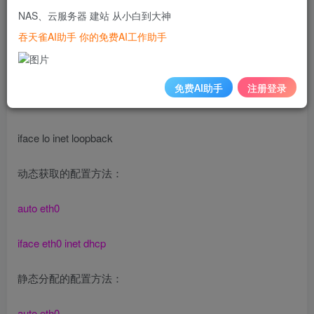
操纵步骤：
NAS、云服务器 建站 从小白到大神
吞天雀AI助手 你的免费AI工作助手
1.打开ubuntu的/etc/network/interfaces文件默认的内容如
下：
免费AI助手
注册登录
auto lo
iface lo inet loopback
动态获取的配置方法：
auto eth0
iface eth0 inet dhcp
静态分配的配置方法：
auto eth0