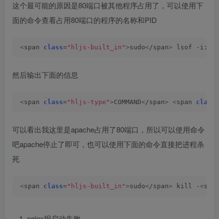
这个最可能的原因是80端口被其他程序占用了，可以使用下
面的命令查看占用80端口的程序的名称和PID
<
span 
class
=
"hljs-built_in"
>
sudo
<
/span
>
 lsof -i:
<
s
然后输出下面的信息
<
span 
class
=
"hljs-type"
>
COMMAND
<
/span
>
<
span 
class
可以看出我这里是apache占用了80端口，所以可以使用命令
吧apache停止了即可，也可以使用下面的命令直接把进程杀
死
<
span 
class
=
"hljs-built_in"
>
sudo
<
/span
>
 kill -
<
spa
nginx报启动失败