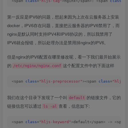
<
span 
class
=
"hljs-tag"
>
nginx
<
/span
>
: 
<
span 
class
=
"
第一反应是IPV6的问题，想起来因为上次在云服务器上安装
docker，IPV6存在问题，直接把云服务器的IPV6禁用了，而
nginx是默认同时支持IPV4和IPV6协议的，所以我禁用了
IPV6就会报错，所以处理办法是禁用掉nginx的IPV6。
但是nginx的IPV6配置在哪里修改呢，看一下我们最开始展示
的
这个配置文件中的下面这样
/etc/nginx/nginx.conf
<
span 
class
=
"hljs-preprocessor"
><
span 
class
=
"hljs-
我们在这个目录下发现了一个叫
的链接文件，它的
default
链接信息可以通过
查看，信息如下:
ls -al
<
span 
class
=
"hljs-keyword"
>
default
<
/span
>
 -
>
<
span