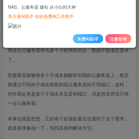
NAS、云服务器 建站 从小白到大神
因为前段时间买了腾讯云3年的云服务器，准备偶尔写点后台
吞天雀AI助手 你的免费AI工作助手
代码放上去。正好最近也在计划写个小程序，用这个云服务
器作为后台。但是微信小程序必须要求使用已经备案的域名
免费AI助手
注册登录
和80端口，但是只有一台云服务器，一个80端口，如果我想
用这台云服务器作为多个小程序的后台，那就不能满足需求
了。
想着要是能够将多个子域名都解析到我的云服务器上，然后
再通过不同的子域名映射到我云服务器的不同端口，这样，
对外看起来是多个子域名并且是80端口，但是其实背后只有
一台云服务器。
本来也就是想想，正好有个好朋友最近也遇到了这个需求，
就直接准备搞一下，找找具体的解决方法。