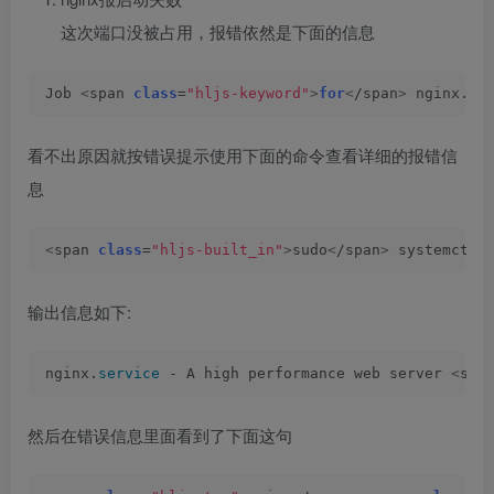
这次端口没被占用，报错依然是下面的信息
Job 
<
span 
class
=
"hljs-keyword"
>
for
<
/span
>
 nginx.
se
看不出原因就按错误提示使用下面的命令查看详细的报错信
息
<
span 
class
=
"hljs-built_in"
>
sudo
<
/span
>
 systemctl 
输出信息如下:
nginx.
service
 - A high performance web server 
<
spa
然后在错误信息里面看到了下面这句